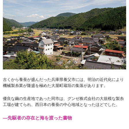
古くから養蚕が盛んだった兵庫県養父市には、明治の近代化により
機械製糸業が隆盛を極めた大屋町蔵垣の集落があります。
優良な繭の生産地であった同市は、グンゼ株式会社の大規模な製糸
工場が建てられ、西日本の養蚕の
中心地域となったほどでした。
―先駆者の存在と海を渡った書物