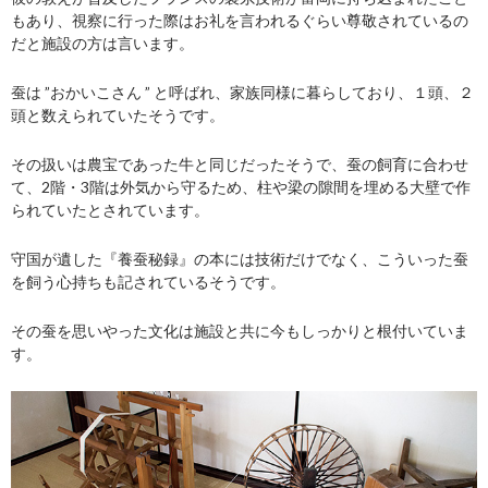
もあり、視察に行った際はお礼を言われるぐらい尊敬されているの
だと施設の方は言います。
蚕は ”おかいこさん ” と呼ばれ、家族同様に暮らしており、
１
頭、２
頭と数えられていたそうです。
その扱いは農宝であった牛と同じだったそうで、蚕の飼育に合わせ
て、2階・3階は外気から守るため、柱や梁の隙間を埋める大壁で作
られていたとされています。
守国が遺した『養蚕秘録』の本には技術だけでなく、こういった蚕
を飼う心持ちも記されているそうです。
その蚕を思いやった文化は施設と共に今もしっかりと根付いていま
す。