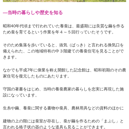
―当時の暮らしや歴史を知る
昭和40年代頃まで行われていた養蚕は、
最盛期には良質な繭を作る
ため蚕を育てるという作業を年４～５回行っていたそうです。
そのため集落を歩いていると、抜気（ばっき）と言われる換気口を
備えられた、
この地域特有の
中３階建ての養蚕住宅を見ることがで
きます。
なかでも平成7年に偉業を称え開館した記念館は、
昭和初期のその農
家住宅を復元し
たものにあたります。
守国の著書をはじめ、当時の養蚕農家の暮らしを忠実に再現した施
設になっています。
生糸や繭、養蚕に関する書物や蚕具、農林用具などの資料のほかに
建物の上の階には蚕室が存在し、蚕が繭を作るための「まぶし」と
言われる格子状の器のような道具も見ることができます。