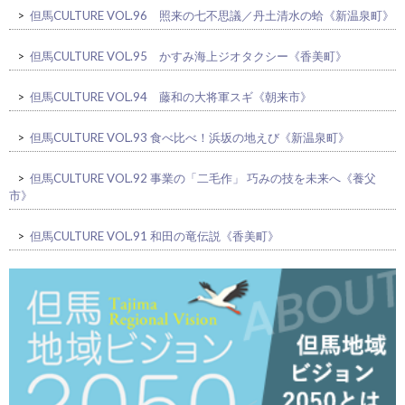
>
但馬CULTURE VOL.96 照来の七不思議／丹土清水の蛤《新温泉町》
>
但馬CULTURE VOL.95 かすみ海上ジオタクシー《香美町》
>
但馬CULTURE VOL.94 藤和の大将軍スギ《朝来市》
>
但馬CULTURE VOL.93 食べ比べ！浜坂の地えび《新温泉町》
>
但馬CULTURE VOL.92 事業の「二毛作」 巧みの技を未来へ《養父
市》
>
但馬CULTURE VOL.91 和田の竜伝説《香美町》