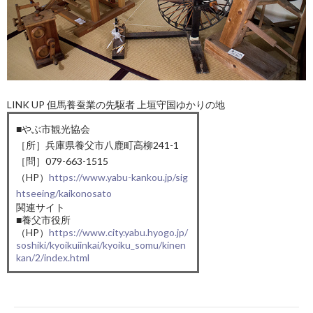
LINK UP 但馬養蚕業の先駆者 上垣守国ゆかりの地
■やぶ市観光協会
［所］兵庫県養父市八鹿町高柳241-1
［問］079-663-1515
（HP）
https://www.yabu-kankou.jp/sig
htseeing/kaikonosato
関連サイト
■養父市役所
（HP）
https://www.city.yabu.hyogo.jp/
soshiki/kyoikuiinkai/kyoiku_somu/kinen
kan/2/index.html