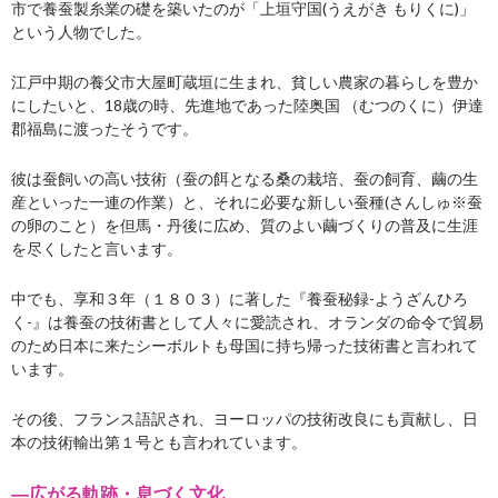
市で養蚕製糸業の
礎を築いたのが「上垣守国(うえがき もりくに)」
という人物でした。
江戸中期の養父市大屋町蔵垣に生まれ、貧しい農家の暮らしを豊か
にしたいと、18歳の時、先進地であった陸奥国 （むつのくに）伊達
郡福島に渡ったそうです。
彼は蚕飼いの高い技術（蚕の餌となる桑の栽培、蚕の飼育、繭の生
産といった一連の作業）と、それに必要な新しい蚕種(さんしゅ※蚕
の卵のこと）を但馬・丹後に広め、質のよい繭づくりの普及に生涯
を尽くしたと言います。
中でも、享和３年（１８０３）に著した『養蚕秘録-ようざんひろ
く-』は養蚕の技術書として人々に愛読され、オランダの命令で貿易
のため日本に来たシーボルトも母国に持ち帰った技術書と言われて
います。
その後、フランス語訳され、ヨーロッパの技術改良にも貢献し、日
本の技術輸出第１号とも言われています。
―広がる軌跡・息づく文化