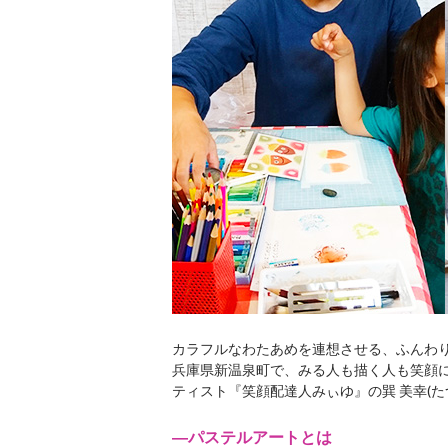
カラフルなわたあめを連想させる、ふんわ
兵庫県新温泉町で、みる人も描く人も笑顔
ティスト『笑顔配達人みぃゆ』の巽 美幸(た
―パステルアートとは