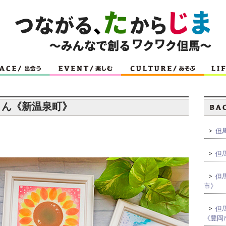
美幸さん《新温泉町》
>
但馬
>
但馬
>
但馬
市》
>
但馬
《豊岡