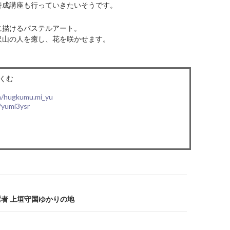
養成講座も行っていきたいそうです。
に描けるパステルアート。
沢山の人を癒し、花を咲かせます。
gくむ
m/hugkumu.mi_yu
a/yumi3ysr
先駆者 上垣守国ゆかりの地