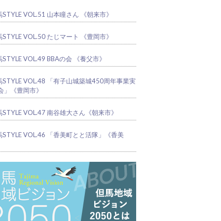
STYLE VOL.51 山本瞳さん 《朝来市》
STYLE VOL.50 たじマート 《豊岡市》
STYLE VOL.49 BBAの会 《養父市》
STYLE VOL.48 「有子山城築城450周年事業実
会」《豊岡市》
STYLE VOL.47 南谷雄大さん《朝来市》
STYLE VOL.46 「香美町とと活隊」《香美