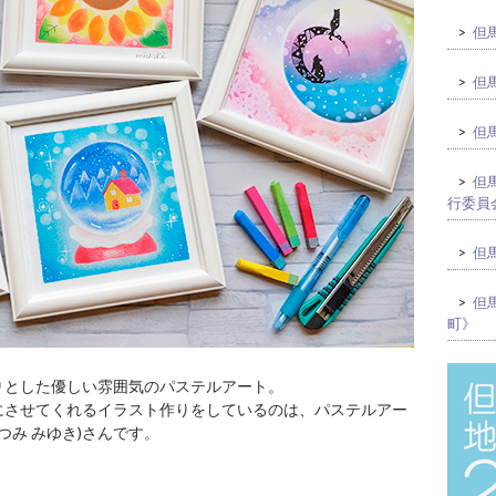
>
但馬
>
但馬
>
但馬
>
但馬
行委員
>
但馬
>
但馬
町》
りとした優しい雰囲気のパステルアート。
にさせてくれるイラスト作りをしているのは、パステルアー
つみ みゆき)さんです。