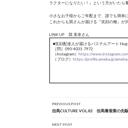
ラクターになりたい！』という方がいたら
小さなお子様からご年配まで、誰でも簡単
これからも巽さんが届ける『笑顔の種』が
LINK UP 巽 美幸さん
■笑顔配達人が届けるパステルアート Hu
［問］090-4031-7972
（instagram）
https://www.instagram.co
（ブログ）
https://profile.ameba.jp/ameb
Post
PREVIOUS POST
navigation
但馬CULTURE VOL.82 但馬養蚕業の
NEXT POST