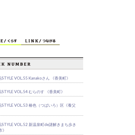
STYLE VOL.55 Kanakoさん 《香美町》
STYLE VOL.54 むらのす 《香美町》
STYLE VOL.53 椿色（つばいろ）区《養父
STYLE VOL.52 新温泉町de謎解きまち歩き
市》