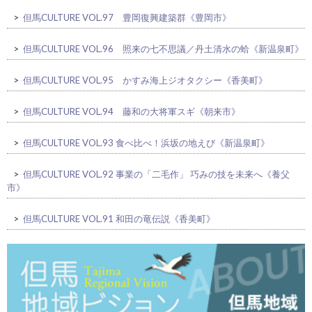
>
但馬CULTURE VOL.97 豊岡復興建築群《豊岡市》
>
但馬CULTURE VOL.96 照来の七不思議／丹土清水の蛤《新温泉町》
>
但馬CULTURE VOL.95 かすみ海上ジオタクシー《香美町》
>
但馬CULTURE VOL.94 藤和の大将軍スギ《朝来市》
>
但馬CULTURE VOL.93 食べ比べ！浜坂の地えび《新温泉町》
>
但馬CULTURE VOL.92 事業の「二毛作」 巧みの技を未来へ《養父
市》
>
但馬CULTURE VOL.91 和田の竜伝説《香美町》