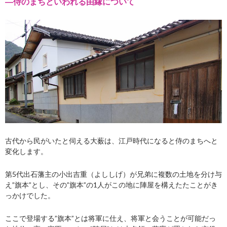
―侍のまちといわれる由縁について
古代から民がいたと伺える大薮は、江戸時代になると侍のまちへと
変化します。
第5代出石藩主の小出吉重（よししげ）が兄弟に複数の土地を分け与
え”旗本”とし、その”旗本”の1人がこの地に陣屋を構えたた
ことがき
っかけでした。
ここで登場する”旗本”とは将軍に仕え、将軍と会うことが可能だっ