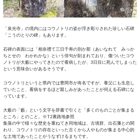
「泉光寺」の境内にはコウノトリの姿が浮き彫りされた珍しい石碑
「こうのとりの碑」もあります。
石碑の表面には「相奈禮て三日千寿の別か那（あいなれて みっか
ちとせの わかれかな）という俳句が刻まれており、
傷ついたコウ
ノトリが大薮にやってきたので看病したが、3日目に死んでしまった
という意味合いがあるそうです。
コウノトリというと県内では豊岡市が有名ですが、養父にも生息し
ていたこと、看病をするほど親しみがあったことが伺える石碑にな
っています。
大薮の「藪」という文字を辞書で引くと「多くのものごとが集まる
ところ」とのこと。※T2裏路地参照
集落の中で様々な歴史を重ねてき同地域は、
古墳群、出石藩との関
わり、コウノトリの存在といった古くから人やものが集まる中心的
な土地であったことがうなずけるまちです。