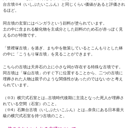
台古墳※4（いしぶたいこふん）と同じくらい価値があると評価され
るほど。
同古墳の玄室にはベンガラという顔料が塗られています。
土の中に含まれる酸化物を主成分とした顔料のため石が赤っぽく見
えるのが特徴です。
「禁裡塚古墳」を過ぎ、まち中を散策しているとこんもりとした林
の中に
「こうもり塚古墳」を見ることができます。
こちらの古墳は天井石の上に小さな祠が存在する特殊な古墳です。
同古墳は
「塚山古墳」のすぐ下に位置することから、二つの古墳に
埋葬された人物は親子のような関係性があったのではないかと考え
られています。
（※3）横穴式石室とは…古墳時代後期に主流となった死人が埋葬さ
れている空間（石室）のこと。
（※4）石舞台古墳（いしぶたいこふん）とは…奈良にある日本最大
級の横穴式石室を持つ古墳のこと。