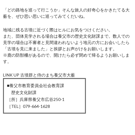
「どの路地を巡って行こうか」そんな旅人の好奇心をかきたてる大
薮を、ぜひ思い思いに巡ってみてくだいね。
地域に残る古墳に近づく際はヒルにお気をつけください。
また、団体見学される場合は
養父市の歴史文化財課まで。数人での
見学の場合は不審者と見間違われないよう地元の方にお会いしたら
「古墳を見に来ました」と挨拶とお声がけをお願いします。
※鹿の防獣柵があるので、
開けたら
必ず閉めて帰るようお願いしま
す。
LINK UP 古墳群と侍のまち養父市大薮
■養父市教育委員会社会教育課
歴史文化財課
［所］兵庫県養父市広谷250-1
［TEL］079-664-1628