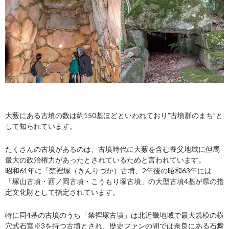
大薮にある古墳の数は約150基ほどといわれており”古墳群のまち”と
して知られています。
たくさんの古墳があるのは、古墳時代に大薮を含む養父地域に但馬
最大の政治権力があったとされているためと言われています。
昭和61年に「禁裡塚（きんりづか）古墳、2年後の昭和63年には
「塚山古墳・西ノ岡古墳・こうもり塚古墳」の大型古墳4基が県の指
定文化財として指定されています。
特に同4基の古墳のうち「禁裡塚古墳」は北近畿地域で最大規模の横
穴式石室※3を持つ古墳とされ、歴史ファンの間では奈良にある石舞