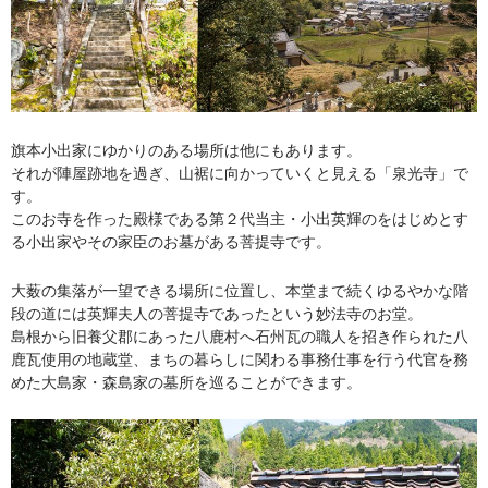
旗本小出家にゆかりのある場所は他にもあります。
それが陣屋跡地を過ぎ、山裾に向かっていくと見える「泉光寺」で
す。
このお寺を作った殿様である第２代当主・小出英輝のをはじめとす
る小出家やその家臣のお墓がある菩提寺です。
大薮の集落が一望できる場所に位置し、
本堂まで続くゆるやかな階
段の道には英輝夫人の菩提寺であったという妙法寺のお堂。
島根から旧養父郡にあった八鹿村へ石州瓦の職人を招き作られた八
鹿瓦使用の地蔵堂、まちの暮らしに関わる事務仕事を行う代官を務
めた大島家・森島家の墓所を巡ることができます。