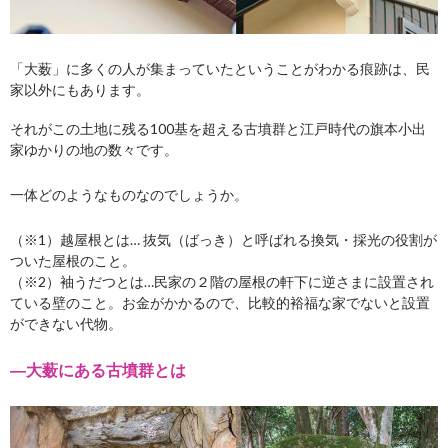
「大薮」に多くの人が集まっていたということがわかる痕跡は、民
家以外にもあります。
それがこの土地に残る100基を超える古墳群と江戸時代の旗本小出
家ゆかりの地の数々です。
一体どのようなものなのでしょうか。
（※1）越屋根とは… 抜気（ばっき）と呼ばれる換気・採光の役割が
ついた屋根のこと。
（※2）袖うだつとは…民家の２階の屋根の軒下に逆さまに設置され
ている壁のこと。お金がかかるので、比較的裕福な家でないと設置
ができない代物。
―大薮にある古墳群とは