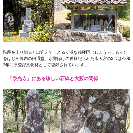
階段を上り切ると出迎えてくれる立派な鐘楼門（しょうろうもん）
をはじめ境内の円通堂、水難除けの神様祀られた水天宮の3つは令和
2年に県登録文化材として登録されています。
―「泉光寺」にある珍しい石碑と大薮の関係