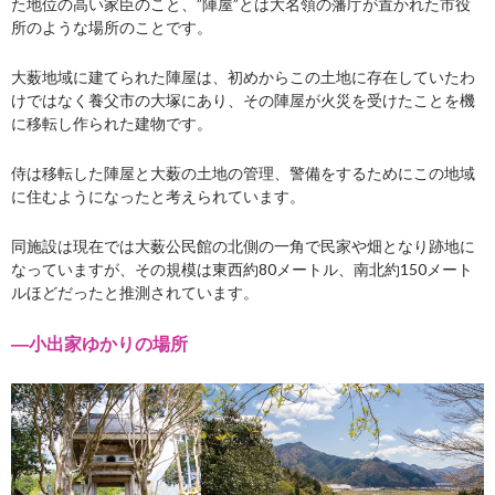
た地位の高い家臣のこと、
”陣屋”とは大名領の藩庁が置かれた市役
所のような場所のことです。
大薮地域に建てられた陣屋は、初めからこの土地に存在していたわ
けではなく養父市の大塚にあり、その陣屋が火災を受けたことを機
に移転し作られた建物です。
侍は移転した陣屋と大薮の土地の管理、警備をするためにこの地域
に住むようになったと考えられています。
同施設は現在では大薮公民館の北側の一角で民家や畑となり跡地に
なっていますが、その規模は東西約80メートル、南北約150メート
ルほどだったと推測されています。
―小出家ゆかりの場所