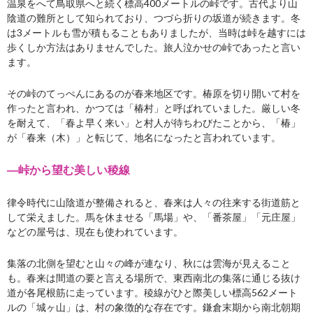
温泉をへて鳥取県へと続く標高400メートルの峠です。古代より山
陰道の難所として知られており、つづら折りの坂道が続きます。冬
は3メートルも雪が積もることもありましたが、当時は峠を越すには
歩くしか方法はありませんでした。旅人泣かせの峠であったと言い
ます。
その峠のてっぺんにあるのが春来地区です。椿原を切り開いて村を
作ったと言われ、かつては「椿村」と呼ばれていました。厳しい冬
を耐えて、「春よ早く来い」と村人が待ちわびたことから、「椿」
が「春来（木）」と転じて、地名になったと言われています。
―峠から望む美しい稜線
律令時代に山陰道が整備されると、春来は人々の往来する街道筋と
して栄えました。馬を休ませる「馬場」や、「番茶屋」「元庄屋」
などの屋号は、現在も使われています。
集落の北側を望むと山々の峰が連なり、秋には雲海が見えること
も。春来は間道の要と言える場所で、東西南北の集落に通じる抜け
道が各尾根筋に走っています。稜線がひと際美しい標高562メート
ルの「城ヶ山」は、村の象徴的な存在です。鎌倉末期から南北朝期