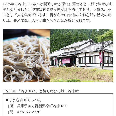
1975年に春来トンネルが開通し峠が県道に変わると、村は静かな山
里となりました。現在は有名蕎麦屋が店を構えており、人気スポッ
トとして人を集めています。昔からの山陰道の面影を残す歴史の通
り道、春来地区。人々が生きてきた証が感じられます。
LINK UP 「春よ来い」と待ちわびる峠 春来峠
■そば処 春来てっぺん
［所］兵庫県美方郡新温泉町春来1318
［問］0796-92-2770