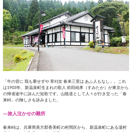
「牛の背に 我も乗せずや 草刈女 春来三里は あふ人もなし」。これ
は1903年、新温泉町生まれの歌人 前田純孝（すみたか）が東京から
の帰省途中に詠んだ短歌です。山陰道として人々が行き交った「春
来峠」の険しさを詠みました。
―旅人泣かせの難所
春来峠は、兵庫県美方郡香美町の村岡区から、新温泉町にある湯村