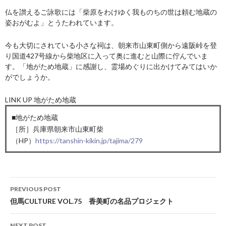
仏を讃えるご詠歌には「柴原をわけゆく我ものちの世は頼む地蔵の
姿おがむよ」とうたわれています。
今も大切にされている小さな祠は、朝来市山東町側から遠阪峠を登
り国道427号線から柴地区に入って奥に進むと山際に佇んでいま
す。「地がため地蔵」に感謝し、霊場めぐりに出かけてみてはいか
がでしょうか。
LINK UP 地がため地蔵
■地がため地蔵
［所］兵庫県朝来市山東町柴
（HP）
https://tanshin-kikin.jp/tajima/279
Post
PREVIOUS POST
navigation
但馬CULTURE VOL.75 香美町の名品プロジェクト
NEXT POST