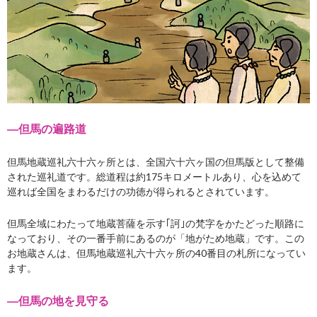
―但馬の遍路道
但馬地蔵巡礼六十六ヶ所とは、全国六十六ヶ国の但馬版として整備
された巡礼道です。総道程は約175キロメートルあり、心を込めて
巡れば全国をまわるだけの功徳が得られるとされています。
但馬全域にわたって地蔵菩薩を示す｢訶｣の梵字をかたどった順路に
なっており、その一番手前にあるのが「地がため地蔵」です。この
お地蔵さんは、但馬地蔵巡礼六十六ヶ所の40番目の札所になってい
ます。
―但馬の地を見守る