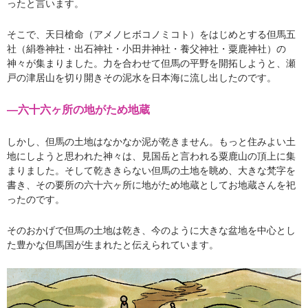
ったと言います。
そこで、天日槍命（アメノヒボコノミコト）をはじめとする但馬五
社（絹巻神社・出石神社・小田井神社・養父神社・粟鹿神社）の
神々が集まりました。力を合わせて但馬の平野を開拓しようと、瀬
戸の津居山を切り開きその泥水を日本海に流し出したのです。
―六十六ヶ所の地がため地蔵
しかし、但馬の土地はなかなか泥が乾きません。もっと住みよい土
地にしようと思われた神々は、見国岳と言われる粟鹿山の頂上に集
まりました。そして乾ききらない但馬の土地を眺め、大きな梵字を
書き、その要所の六十六ヶ所に地がため地蔵としてお地蔵さんを祀
ったのです。
そのおかげで但馬の土地は乾き、今のように大きな盆地を中心とし
た豊かな但馬国が生まれたと伝えられています。