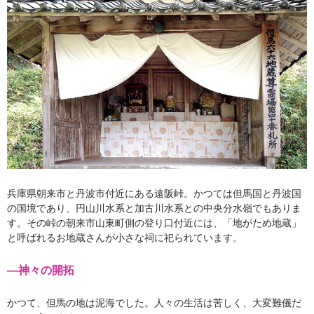
兵庫県朝来市と丹波市付近にある遠阪峠。かつては但馬国と丹波国
の国境であり、円山川水系と加古川水系との中央分水嶺でもありま
す。その峠の朝来市山東町側の登り口付近には、「地がため地蔵」
と呼ばれるお地蔵さんが小さな祠に祀られています。
―神々の開拓
かつて、但馬の地は泥海でした。人々の生活は苦しく、大変難儀だ