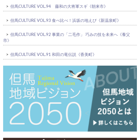
>
但馬CULTURE VOL.94 藤和の大将軍スギ《朝来市》
>
但馬CULTURE VOL.93 食べ比べ！浜坂の地えび《新温泉町》
>
但馬CULTURE VOL.92 事業の「二毛作」 巧みの技を未来へ《養父
市》
>
但馬CULTURE VOL.91 和田の竜伝説《香美町》