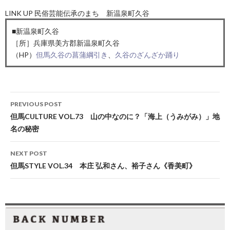
LINK UP 民俗芸能伝承のまち 新温泉町久谷
■新温泉町久谷
［所］兵庫県美方郡新温泉町久谷
（HP）
但馬久谷の菖蒲綱引き
、
久谷のざんざか踊り
Post
PREVIOUS POST
navigation
但馬CULTURE VOL.73 山の中なのに？「海上（うみがみ）」地
名の秘密
NEXT POST
但馬STYLE VOL.34 本庄 弘和さん、裕子さん《香美町》