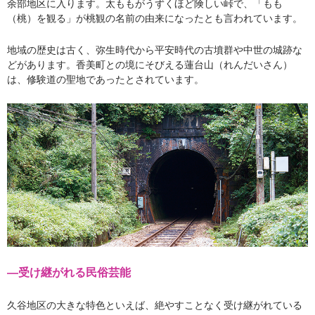
余部地区に入ります。太ももがうずくほど険しい峠で、「もも
（桃）を観る」が桃観の名前の由来になったとも言われています。
地域の歴史は古く、弥生時代から平安時代の古墳群や中世の城跡な
どがあります。香美町との境にそびえる蓮台山（れんだいさん）
は、修験道の聖地であったとされています。
―受け継がれる民俗芸能
久谷地区の大きな特色といえば、絶やすことなく受け継がれている