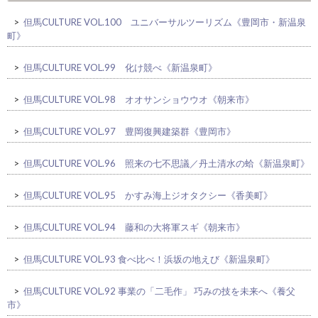
>
但馬CULTURE VOL.100 ユニバーサルツーリズム《豊岡市・新温泉
町》
>
但馬CULTURE VOL.99 化け競べ《新温泉町》
>
但馬CULTURE VOL.98 オオサンショウウオ《朝来市》
>
但馬CULTURE VOL.97 豊岡復興建築群《豊岡市》
>
但馬CULTURE VOL.96 照来の七不思議／丹土清水の蛤《新温泉町》
>
但馬CULTURE VOL.95 かすみ海上ジオタクシー《香美町》
>
但馬CULTURE VOL.94 藤和の大将軍スギ《朝来市》
>
但馬CULTURE VOL.93 食べ比べ！浜坂の地えび《新温泉町》
>
但馬CULTURE VOL.92 事業の「二毛作」 巧みの技を未来へ《養父
市》