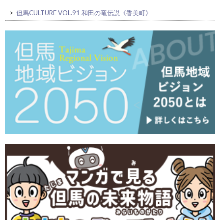
>
但馬CULTURE VOL.91 和田の竜伝説《香美町》