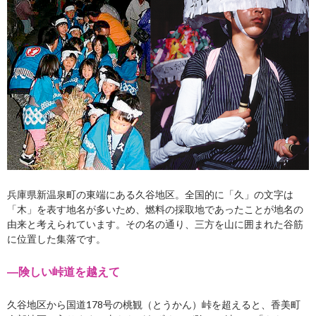
兵庫県新温泉町の東端にある久谷地区。全国的に「久」の文字は
「木」を表す地名が多いため、燃料の採取地であったことが地名の
由来と考えられています。その名の通り、三方を山に囲まれた谷筋
に位置した集落です。
―険しい峠道を越えて
久谷地区から国道178号の桃観（とうかん）峠を超えると、香美町