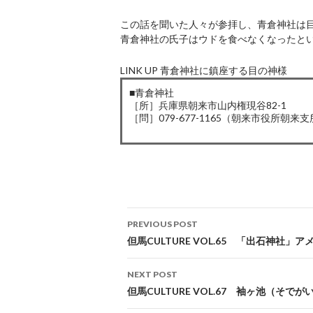
この話を聞いた人々が参拝し、青倉神社は
青倉神社の氏子はウドを食べなくなったと
LINK UP 青倉神社に鎮座する目の神様
■青倉神社
［所］兵庫県朝来市山内権現谷82-1
［問］079-677-1165（朝来市役所朝
Post
PREVIOUS POST
navigation
但馬CULTURE VOL.65 「出石神社
NEXT POST
但馬CULTURE VOL.67 袖ヶ池（そで