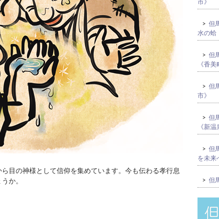
市》
>
但馬
水の蛤
>
但馬
《香美
>
但馬
市》
>
但馬
《新温
>
但馬
を未来
から目の神様として信仰を集めています。今も伝わる孝行息
>
但馬
ょうか。