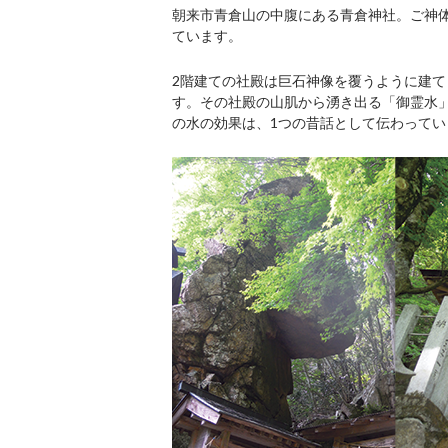
朝来市青倉山の中腹にある青倉神社。ご神体
ています。
2階建ての社殿は巨石神像を覆うように建て
す。その社殿の山肌から湧き出る「御霊水
の水の効果は、1つの昔話として伝わってい