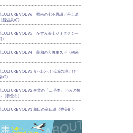
CULTURE VOL.96 照来の七不思議／丹土清
《新温泉町》
CULTURE VOL.95 かすみ海上ジオタクシー
町》
CULTURE VOL.94 藤和の大将軍スギ《朝来
CULTURE VOL.93 食べ比べ！浜坂の地えび
泉町》
CULTURE VOL.92 事業の「二毛作」 巧みの技
へ《養父市》
CULTURE VOL.91 和田の竜伝説《香美町》