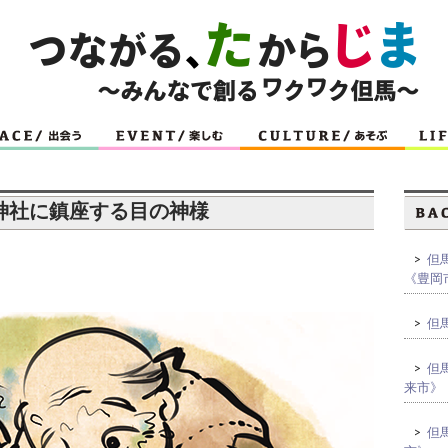
 青倉神社に鎮座する目の神様
>
但馬
《豊岡
>
但馬
>
但馬
来市》
>
但馬