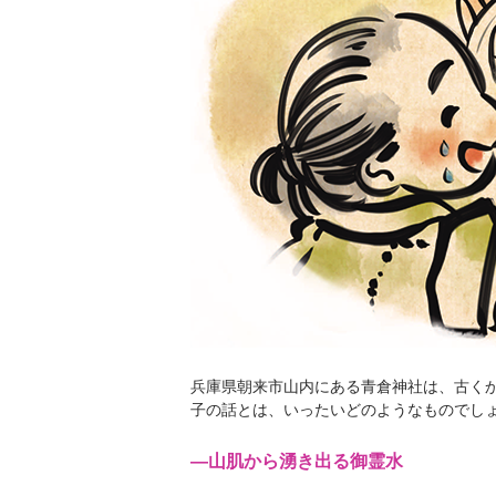
兵庫県朝来市山内にある青倉神社は、古く
子の話とは、いったいどのようなものでし
―山肌から湧き出る御霊水