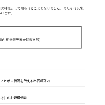
目の神様として知られることとなりました。またそれ以来、
いいます。
来支所内 朝来観光協会朝来支部）
」アメノヒボコ伝説を伝える出石町宮内
がいけ）のお姫様伝説