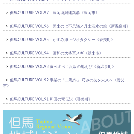
>
但馬CULTURE VOL.97 豊岡復興建築群《豊岡市》
>
但馬CULTURE VOL.96 照来の七不思議／丹土清水の蛤《新温泉町》
>
但馬CULTURE VOL.95 かすみ海上ジオタクシー《香美町》
>
但馬CULTURE VOL.94 藤和の大将軍スギ《朝来市》
>
但馬CULTURE VOL.93 食べ比べ！浜坂の地えび《新温泉町》
>
但馬CULTURE VOL.92 事業の「二毛作」 巧みの技を未来へ《養父
市》
>
但馬CULTURE VOL.91 和田の竜伝説《香美町》