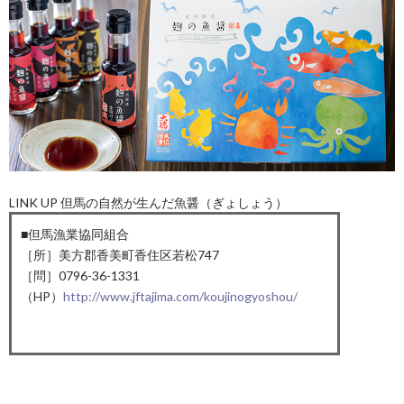
LINK UP 但馬の自然が生んだ魚醤（ぎょしょう）
■但馬漁業協同組合
［所］美方郡香美町香住区若松747
［問］0796-36-1331
（HP）
http://www.jftajima.com/koujinogyoshou/