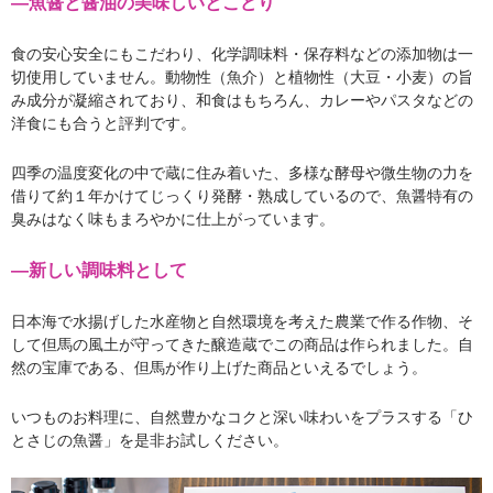
―魚醤と醤油の美味しいとこどり
食の安心安全にもこだわり、化学調味料・保存料などの添加物は一
切使用していません。動物性（魚介）と植物性（大豆・小麦）の旨
み成分が凝縮されており、和食はもちろん、カレーやパスタなどの
洋食にも合うと評判です。
四季の温度変化の中で蔵に住み着いた、多様な酵母や微生物の力を
借りて約１年かけてじっくり発酵・熟成しているので、魚醤特有の
臭みはなく味もまろやかに仕上がっています。
―新しい調味料として
日本海で水揚げした水産物と自然環境を考えた農業で作る作物、そ
して但馬の風土が守ってきた醸造蔵でこの商品は作られました。自
然の宝庫である、但馬が作り上げた商品といえるでしょう。
いつものお料理に、自然豊かなコクと深い味わいをプラスする「ひ
とさじの魚醤」を是非お試しください。