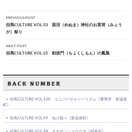
Post
PREVIOUS POST
navigation
但馬CULTURE VOL.53 面沼（めぬま）神社のお茗荷（みょう
が）祭り
NEXT POST
但馬CULTURE VOL.55 勅使門（ちょくしもん）の鳳凰
>
但馬CULTURE VOL.100 ユニバーサルツーリズム《豊岡市・新温泉
町》
>
但馬CULTURE VOL.99 化け競べ《新温泉町》
>
但馬CULTURE VOL.98 オオサンショウウオ《朝来市》