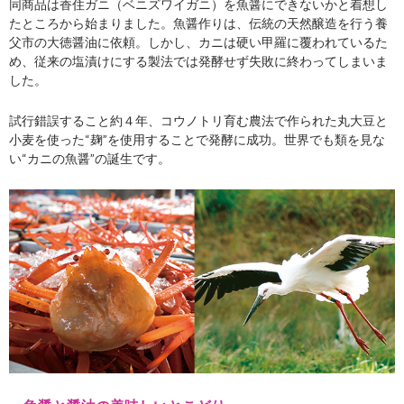
同商品は香住ガニ（ベニズワイガニ）を魚醤にできないかと着想し
たところから始まりました。魚醤作りは、伝統の天然醸造を行う養
父市の大徳醤油に依頼。しかし、カニは硬い甲羅に覆われているた
め、従来の塩漬けにする製法では発酵せず失敗に終わってしまいま
した。
試行錯誤すること約４年、コウノトリ育む農法で作られた丸大豆と
小麦を使った“麹”を使用することで発酵に成功。世界でも類を見な
い“カニの魚醤”の誕生です。