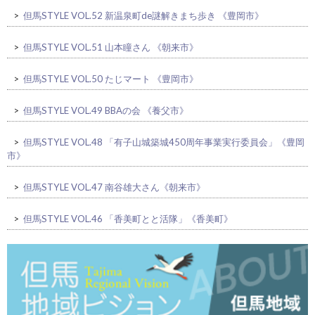
>
但馬STYLE VOL.52 新温泉町de謎解きまち歩き 《豊岡市》
>
但馬STYLE VOL.51 山本瞳さん 《朝来市》
>
但馬STYLE VOL.50 たじマート 《豊岡市》
>
但馬STYLE VOL.49 BBAの会 《養父市》
>
但馬STYLE VOL.48 「有子山城築城450周年事業実行委員会」《豊岡
市》
>
但馬STYLE VOL.47 南谷雄大さん《朝来市》
>
但馬STYLE VOL.46 「香美町とと活隊」《香美町》