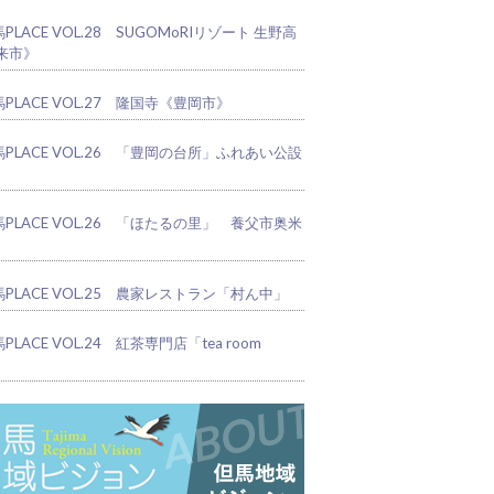
PLACE VOL.28 SUGOMoRIリゾート 生野高
来市》
PLACE VOL.27 隆国寺《豊岡市》
馬PLACE VOL.26 「豊岡の台所」ふれあい公設
馬PLACE VOL.26 「ほたるの里」 養父市奥米
PLACE VOL.25 農家レストラン「村ん中」
PLACE VOL.24 紅茶専門店「tea room
」