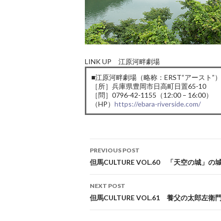
LINK UP 江原河畔劇場
■江原河畔劇場（略称：ERST“アースト”
［所］兵庫県豊岡市日高町日置65-10
［問］0796-42-1155（12:00 – 16:00）
（HP）
https://ebara-riverside.com/
Post
PREVIOUS POST
navigation
但馬CULTURE VOL.60 「天空の城」の
NEXT POST
但馬CULTURE VOL.61 養父の太郎