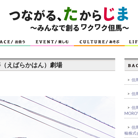
原河畔（えばらかはん）劇場
>
但馬
>
但馬
>
但馬
MORO
>
但馬
輸株式