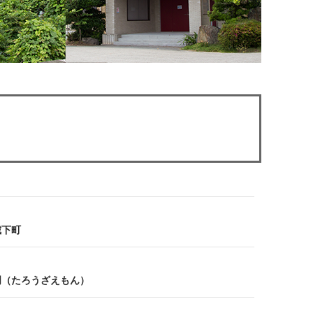
）
城下町
左衛門（たろうざえもん）