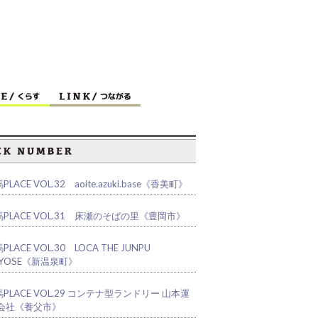
PLACE VOL.32 aoite.azuki.base《香美町》
PLACE VOL.31 床瀬のそばの里《豊岡市》
PLACE VOL.30 LOCA THE JUNPU
YOSE《新温泉町》
PLACE VOL.29 コンテナ型ランドリー 山本運
会社《養父市》