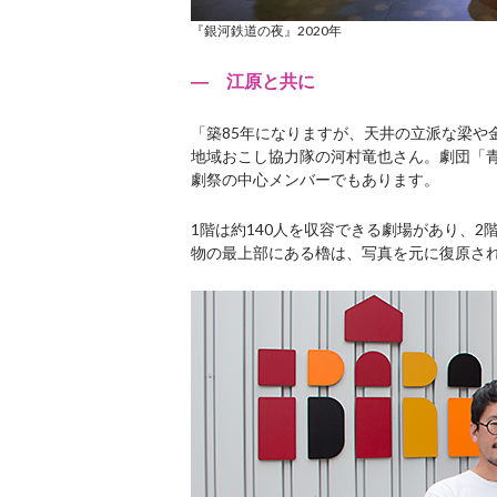
『銀河鉄道の夜』2020年
― 江原と共に
「築85年になりますが、天井の立派な梁や
地域おこし協力隊の河村竜也さん。劇団「青
劇祭の中心メンバーでもあります。
1階は約140人を収容できる劇場があり、
物の最上部にある櫓は、写真を元に復原さ