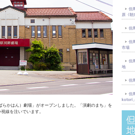
>
但馬
原《朝
>
但馬
>
但
市場
>
但
地
>
但馬
>
但馬
kotori
えばらかはん）劇場」がオープンしました。「演劇のまち」を
い視線を注いでいます。