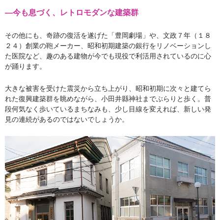
―今も息づく、レトロモダンな建築群
その他にも、奇跡の復活を遂げた「豊岡劇場」や、文政７年（１８
２４）創業の鞄メーカー、昭和初期建築の銀行をリノベーションし
た医院など、趣のある建物が今でも現役で利活用されているのに心
が踊ります。
大きな被害を受けた震災から立ち上がり、昭和初期に次々と建てら
れた復興建築群を眺めながら、小田井縣神社までぶらりと歩く。普
段何気なく歩いているまちなみも、少し目線を変えれば、新しい発
見の連続があるのではないでしょうか。