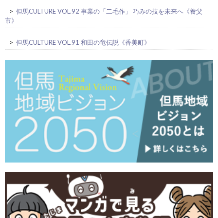
>
但馬CULTURE VOL.92 事業の「二毛作」 巧みの技を未来へ《養父
市》
>
但馬CULTURE VOL.91 和田の竜伝説《香美町》