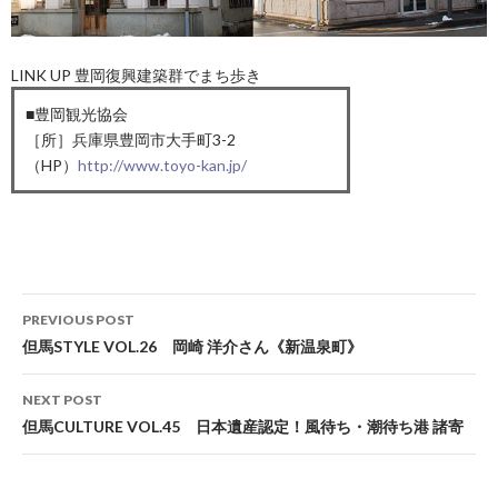
LINK UP 豊岡復興建築群でまち歩き
■豊岡観光協会
［所］兵庫県豊岡市大手町3-2
（HP）
http://www.toyo-kan.jp/
Post
PREVIOUS POST
navigation
但馬STYLE VOL.26 岡崎 洋介さん《新温泉町》
NEXT POST
但馬CULTURE VOL.45 日本遺産認定！風待ち・潮待ち港 諸寄