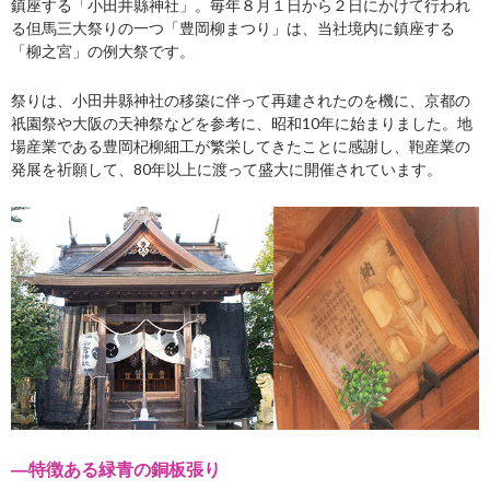
鎮座する「小田井縣神社」。毎年８月１日から２日にかけて行われ
る但馬三大祭りの一つ「豊岡柳まつり」は、当社境内に鎮座する
「柳之宮」の例大祭です。
祭りは、小田井縣神社の移築に伴って再建されたのを機に、京都の
祇園祭や大阪の天神祭などを参考に、昭和10年に始まりました。地
場産業である豊岡杞柳細工が繁栄してきたことに感謝し、鞄産業の
発展を祈願して、80年以上に渡って盛大に開催されています。
―特徴ある緑青の銅板張り