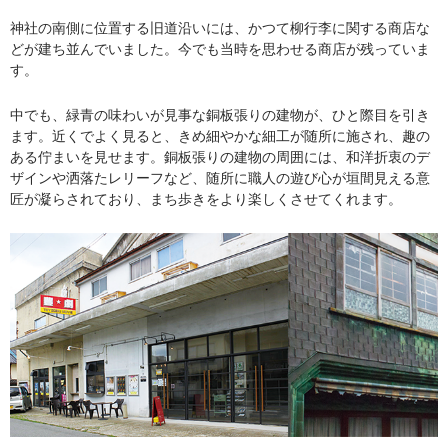
神社の南側に位置する旧道沿いには、かつて柳行李に関する商店な
どが建ち並んでいました。今でも当時を思わせる商店が残っていま
す。
中でも、緑青の味わいが見事な銅板張りの建物が、ひと際目を引き
ます。近くでよく見ると、きめ細やかな細工が随所に施され、趣の
ある佇まいを見せます。銅板張りの建物の周囲には、和洋折衷のデ
ザインや洒落たレリーフなど、随所に職人の遊び心が垣間見える意
匠が凝らされており、まち歩きをより楽しくさせてくれます。