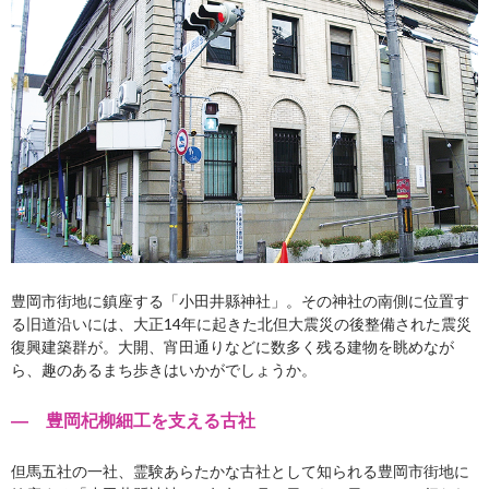
豊岡市街地に鎮座する「小田井縣神社」。その神社の南側に位置す
る旧道沿いには、大正14年に起きた北但大震災の後整備された震災
復興建築群が。大開、宵田通りなどに数多く残る建物を眺めなが
ら、趣のあるまち歩きはいかがでしょうか。
― 豊岡杞柳細工を支える古社
但馬五社の一社、霊験あらたかな古社として知られる豊岡市街地に