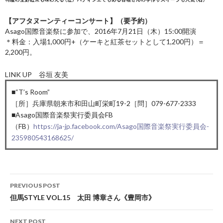
【アフタヌーンティーコンサート】（要予約）
Asago国際音楽祭に参加で、2016年7月21日（木）15:00開演
＊料金：入場1,000円+（ケーキと紅茶セットとして1,200円）＝
2,200円。
LINK UP 谷垣 友美
■“T’s Room”
［所］兵庫県朝来市和田山町栄町19-2［問］079-677-2333
■Asago国際音楽祭実行委員会FB
（FB）
https://ja-jp.facebook.com/Asago国際音楽祭実行委員会-
235980543168625/
Post
PREVIOUS POST
navigation
但馬STYLE VOL.15 太田 博章さん《豊岡市》
NEXT POST