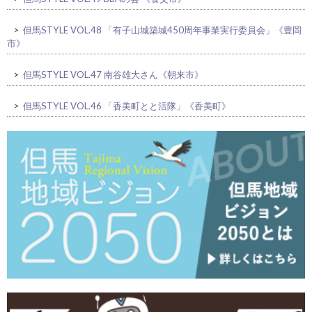
>
但馬STYLE VOL.48 「有子山城築城450周年事業実行委員会」《豊岡
市》
>
但馬STYLE VOL.47 南谷雄大さん《朝来市》
>
但馬STYLE VOL.46 「香美町とと活隊」《香美町》