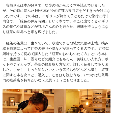
谷垣さんは本が好きで、幼少の頃からよく本を読んでいました
が、その時に読んだ1冊の本が今の紅茶の専門店をだすきっかけにな
ったのです。 その本は、イギリスが舞台で子どもだけで旅行に行く
内容で、「緑色の休み時間」という本です。そこに出てくるイギリ
スの景色や紅茶などが谷垣さんの心を踊らせ、興味を持つようにな
り紅茶の世界へと扉を広げました。
紅茶の茶葉は、生きていて、収穫できる地域の気候や土壌、摘み
取る時期によって紅茶の香りや味などが違ってくるのです。 紅茶に
興味を持って初めて購入した「紅茶のおいしいたて方」という本に
は、生産国、味、香りなどの紹介はもちろん、美味しい入れ方、ポ
ットやティカップ、茶葉の摘み取り方など、詳しく紹介してありま
した。しかし、もっと知りたいという気持ちがどんどん増し、紅茶
に関する本を次々と、購入し、むさぼり読むうち、いつかは紅茶専
門の喫茶店を持ちたいなぁと思うようにもなりました。