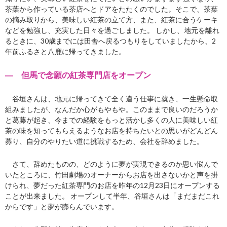
茶葉から作っている茶店へとドアをたたくのでした。そこで、茶葉
の摘み取りから、美味しい紅茶の立て方、また、紅茶に合うケーキ
などを勉強し、充実した日々を過ごしました。 しかし、地元を離れ
るときに、30歳までには田舎へ戻るつもりをしていましたから、2
年前ふるさと八鹿に帰ってきました。
― 但馬で念願の紅茶専門店をオープン
谷垣さんは、地元に帰ってきて全く違う仕事に就き、一生懸命取
組みましたが、なんだか心がもやもや。このままで良いのだろうか
と葛藤が起き、今までの経験をもっと活かし多くの人に美味しい紅
茶の味を知ってもらえるようなお店を持ちたいとの思いがどんどん
募り、自分のやりたい道に挑戦するため、会社を辞めました。
さて、辞めたものの、どのように夢が実現できるのか思い悩んで
いたところに、竹田劇場のオーナーからお店を出さないかと声を掛
けられ、夢だった紅茶専門のお店を昨年の12月23日にオープンする
ことが出来ました。 オープンして半年、谷垣さんは「まだまだこれ
からです」と夢が膨らんでいます。