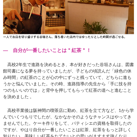
― 自分が一番したいことは＂紅茶＂！
高校2年生で進路を決めるとき、本が好きだった谷垣さんは、図書
館司書になる夢を持っていましたが、子どもの頃読んだ「緑色の休
み時間」の紅茶のことが心の中にずっと残っていて、どちらに進も
うかと悩んでいました。その時、進路指導の先生から「手に技を持
つのもいいのでは」と背中を押してもらって紅茶の道へと進むこと
を決めました 。
高校卒業後は阪神間の喫茶店に勤め、紅茶を立て方など、1から学
んでいくつもりでしたが、なかなかそのようなチャンスはやってき
ませんでした。ケーキ作りをして、パティシエの資格を取得したの
ですが、やはり自分が一番したいことは紅茶、紅茶をもっと詳しく
知りたい、美味しい紅茶をたてたいとの思いがますます強くなり、