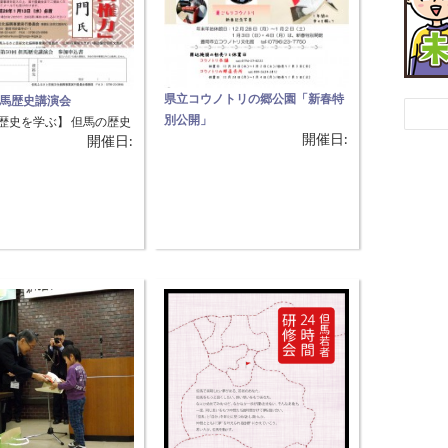
県立コウノトリの郷公園「新春特
但馬歴史講演会
別公開」
歴史を学ぶ】 但馬の歴史
開催日:
開催日:
【縁起がよく、貴重なコウノトリ
一人者を講師として、 但
に会いに行こう！】 お正月の初詣
や遺跡等をわかりやすく
の行き帰りに、古来から瑞鳥（縁
講演会です。 ●演題『山
起のよい鳥）とされる コウノトリ
焉と織田権力』 ●講師
を見に来ませんか。 郷公園では、
 渡邊大門 氏 ●参加料
お正月休みに帰省された人等を対
 13:00〜 開会
象に、通常では休園としている １
〜 講演 13:40〜 閉会
月３日・４日を特別開園します。
〜 ※参加申込 平成28年1
冬季もたくましく生きるコウノト
水)必着
リの姿を観察することができま
す。 また、期間中