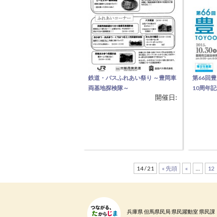
鉄道・バスふれあい祭り ～豊岡車
第66回
両基地探検隊～
10周年
開催日:
【乗り物好きな子どもから大人ま
【子ども
で楽しめる！】 ・運転シミュレー
品が楽し
ターの体験 ・線路点検レールスタ
６０年以
ーの乗車体験 ・気動車の転車見学
馬最大規
・気動車洗浄体験 ・除雪車モータ
部門：絵
カーロータリー車の見学 ・鉄道に
工芸 児
関するクイズ ・1日駅長グッズ
14 / 21
« 先頭
«
...
12
（駅長服着用記念撮影） ・あかま
つ・あおまつ・くろまつ号ミニ列
車乗車体験 ・みんなの縁日 ・公共
交通機関
兵庫県 但馬県民局 県民躍動室 県民