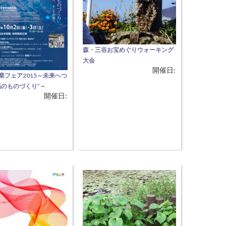
森・三谷お宝めぐりウォーキング
大会
開催日:
【自然と歴史を感じるウォーキン
業フェア2015～未来へつ
グ】 古代村を基点に名刹「祐徳
馬のものづくり”～
寺」中世の名句を刻む「宗祇句
開催日:
域で最大の産業イベン
碑」 高僧、覚海大徳を祀る「覚海
馬全域から集まった１００
堂」など歴史の道をたどります。
業・団体等の技術力や商
気分はちょっとタイムスリップ！
XA（国立研究開発法人 宇
【内容】 ◆集合・出発会場 石ヶ堂
究開発機構）の後援を受
古代村(養父市森地内) 8:30 受付
馬地域のシンボルである
9:00 出発 ◆参加料100円(保険料
とり」の名を冠する宇宙
含む) ◆コース 約6km (
ョン補給機を はじめとし
発技術に関わる中小企業
についての講演、 こうの
2ロケッ