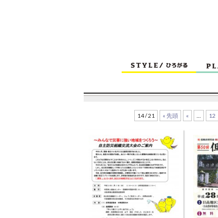
14 / 21
« 先頭
«
...
12