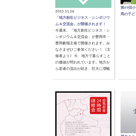
第49回
2015.11.26
馬の子ど
「地方創生ビジネス・シンポジウ
【但馬で
ム＆交流会」が開催されます！
生が作文
今週末、「地方創生ビジネス・シ
環境をテ
ンポジウム＆交流会」が豊岡市・
や詩の発
豊岡劇場主催で開催されます。み
り、 優
なさまぜひご参加ください！ 《主
てまとめ
催者より》 今、地方で暮らすこと
た、但馬
の価値が問われています。地方か
会、但馬
ら若者の流出が続き、巨大に増幅
教育研究
した年での生活も3.11震災を期に
教育研究
その価値観にも綻びが生じていま
続きを読む
>
馬１０万
す。そんな時代に我々のように豊
岡中心市街地に暮ら