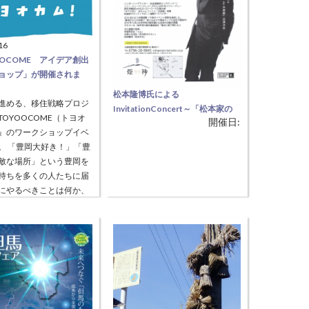
16
OOCOME アイデア創出
ョップ」が開催されま
松本隆博氏による
進める、移住戦略プロジ
InvitationConcert～「松本家の
TOYOOCOME（トヨオ
開催日:
家族の絆」～
』のワークショップイベ
誰にでもある家族とのほろ苦い思
。 「豊岡大好き！」「豊
い出、そこから生まれる新しい
敵な場所」という豊岡を
「家族の絆」。 全国各地で、会場
持ちを多くの人たちに届
を笑いと感動の渦に巻き込み、自
にやるべきことは何か、
身の体験を交えて『家族の絆・感
くのひとが「豊岡に住ん
む
>
謝・ありがとう』を伝えてきた、
」「ちょっと気になる」
ダウンタウン“松ちゃん”の兄・松
具体的なアイデアを参加
本隆博氏によるライブ＆トーク
考えます。
「松本家の家族の絆」が煙神にて
開演いたします。 日時：10月3日
（土）14:00～ 場