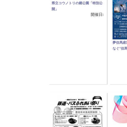
県立コウノトリの郷公園「特別公
開」
開催日:
【国の特別天然記念物のコウノト
リを見に行こう！】 ■時間
10:00〜15:00 通常は非公開として
いる公園内の飼育ゾーンを２日
間、特別に来園者に公開します。
夢但馬産
通常は見ることの出来ない飼育ゾ
なぐ“但
ーンを特別に公開することで、コ
【但馬地
ウノトリを間近で観察することが
ト】 但
できます。
以上の企
品！ JA
宙航空研
け、 但
「こうの
ステーシ
た宇宙開
の技術力
とりやH