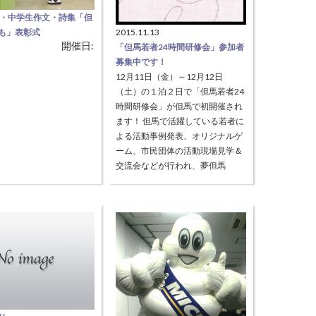
小・中学生作文・詩集「但
も」表彰式
2015.11.13
開催日:
の生活を題材に、小中学
「但馬若者24時間研修会」参加者
を発表】 但馬での生活・
募集中です！
ーマ（題材）とした作文
12月11日（金）～12月12日
表・アワードの場であ
（土）の１泊２日で「但馬若者24
秀な作品を「作品集」とし
時間研修会」が但馬で初開催され
、発行しています。ま
ます！ 但馬で活躍している若者に
自治会、但馬小学校長
よる活動事例発表、オリジナルゲ
中学校長会、但馬小学校
ーム、市民団体の活動現場見学＆
会国語部会、但馬中学校
交流会などが行われ、夢但馬
会国語部会、 クリーン但
Facebookでご紹介させていただい
人大作戦推進協議会
た、 ・吉原剛史さん（朝来市地域
続きを読む
>
おこし協力隊） ・河内友久さん
（養父市地域お