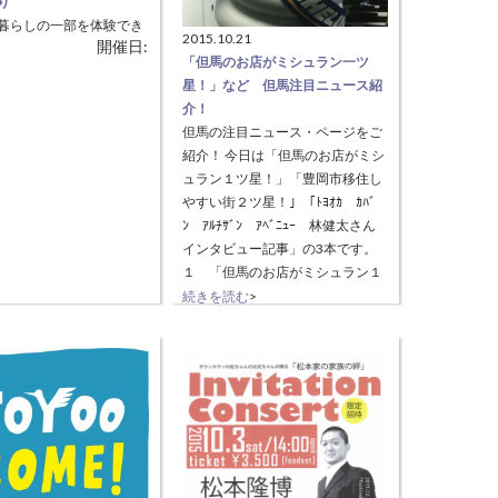
り
暮らしの一部を体験でき
2015.10.21
開催日:
※ちびっこカーニバルと同
「但馬のお店がミシュラン一ツ
勾玉作り・化石レプリカ・
星！」など 但馬注目ニュース紹
の体験ができます！ ま
介！
衣装の試着や、古墳カレ
但馬の注目ニュース・ページをご
もあります。
紹介！ 今日は「但馬のお店がミシ
ュラン１ツ星！」「豊岡市移住し
やすい街２ツ星！」「ﾄﾖｵｶ ｶﾊﾞ
ﾝ ｱﾙﾁｻﾞﾝ ｱﾍﾞﾆｭｰ 林健太さん
インタビュー記事」の3本です。
１ 「但馬のお店がミシュラン１
ツ星！」 「ミシュラン兵庫2016
続きを読む
>
特別版」に、豊岡市のお店が1ツ
星（そのカテゴリーで特においし