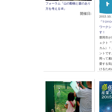
フォーラム「山の動物と森のあり
方を考えるⅦ」
開催日:
【自然について考えよう】 シカや
2015.10.
イノシシなどの獣害は深刻であ
「TOY
り、今後の対策を協議する必要が
ワークシ
あるため、講師を招いての講演会
す！
と、討論会（フォーラム）を開催
豊岡市が
いたします。 ◆演題 「炭焼きと地
ェクト『
域資源の活用」 ◆フォーラム 「シ
カム）！
カを減らすには？」
ントです
岡って素
愛する気
けるため
そして多
続きを読
でみたい
と感じる
者全員で