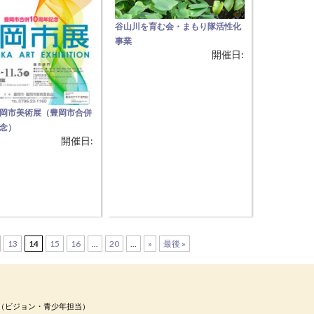
谷山川を育む会・まもり隊活性化
事業
開催日:
【絶滅危惧Ⅱ類「ミズアオイ」の
環境を守る】 但馬の小京都・出石
町を流れる谷山川の環境を守るた
め、清掃活動を基本に、 動植物の
豊岡市美術展（豊岡市合併
観察会などを１０年前から毎月約
記念）
15名のメンバーで行っています。
開催日:
から大人までのアート作
９月は約120人の地元の中高生と
める、歴史ある美術展】
の清掃活動とともに、谷山川に群
上にわたる歴史をもつ但
生する、 絶滅危惧Ⅱ類の貴重な稀
模の公募展。 一般、高校
少植物「ミズアオイ」の観察会を
画、書道、写真、彫刻・
予定しています
童・生徒部門：図画、習字
13
14
15
16
...
20
...
»
最後 »
課（ビジョン・青少年担当）