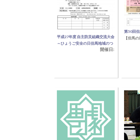
第50回
平成27年度 自主防災組織交流大会
【但馬の
～ひょうご安全の日但馬地域のつ
研究の第
開催日:
どい～
馬の歴史
【防災意識を高めよう】 ◆時
解説する
間 13:00～16:30（非常食試食会
名氏の終
参加者は12:00集合） ●目 的 但
歴史学者
馬地域における自主防災組織の組
無料 受付
織強化や活動の活性化が課題とな
13:30
っています。そこで、管内の自主
15:50
防災組織リーダー等を対象に交流
月13日(
大会を実施し、防災意識・知識の
向上、活動ノウハウの習得、組織
間の連携を図り、自主防災組織活
動の活性