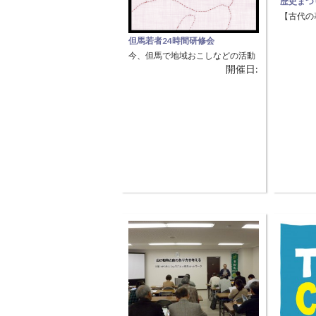
歴史まつ
【古代の
ます】 
但馬若者24時間研修会
時開催 
今、但馬で地域おこしなどの活動
火おこし
開催日:
をされている方、 または、新たに
た、古代
活動を始めたい！と考えている方
ーの販売
を対象に、 一泊二日の日程で、研
修会を開催します！ 但馬のNPO法
人や、現役地域おこし協力隊の方
による活動事例発表、 リーダーシ
ップを身に付けるオリジナルゲー
ム、ワークショップ、 朝来市の市
民団体の活動見学（DIY体験ワー
クショップの