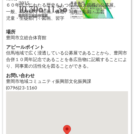
６０年以上にわたる歴史をもつ但馬最大規模の公募展。
一般、高校部門：絵画、書道、写真、彫刻・工芸
児童・生徒部門：図画、習字
場所
豊岡市立総合体育館
アピールポイント
但馬地域で広く浸透している公募展であることから、豊岡市
合併１０周年記念であることを各広告物に記載することによ
り、同事業の活性化を図ることができる。
お問い合わせ
豊岡市地域コミュニティ振興部文化振興課
(0796)23-1160