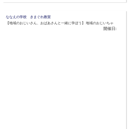
ななえの学校 きまぐれ教室
【地域のおじいさん、おばあさんと一緒に学ぼう】 地域のおじいちゃ
開催日:
ん、おばあちゃんやお父さん、お母さん達に手伝ってもらいながら、人
と人のふれあいから「やさしさ」や「歓び」を学びます。 ◆日時：5月
19日(土) 10：00～12：00 ◆場所：京都丹後鉄道（旧KTR）こうのと
りの郷駅待合室 （豊岡市日撫） 今回は勾玉のペンダント