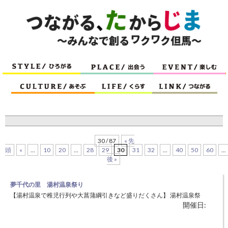
30 / 87
« 先
頭
«
...
10
20
...
28
29
30
31
32
...
40
50
60
...
後 »
夢千代の里 湯村温泉祭り
【湯村温泉で稚児行列や大菖蒲綱引きなど盛りだくさん】 湯村温泉祭
開催日:
りは、湯村温泉を発見した慈覚大師への感謝と子どもの健やかな成長を
祈願するお祭りで、700年以上前から続く伝統行事です。 名物「菖蒲綱
引き」では、祭りの前日に区民総出で作った菖蒲綱を引いて勝運を占い