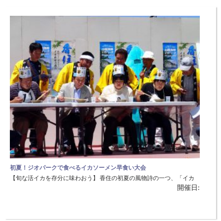
地）
初夏！ジオパークで食べるイカソーメン早食い大会
【旬な活イカを存分に味わおう】 香住の初夏の風物詩の一つ、「イカ
開催日:
ソーメン早食い大会」毎年大好評です！ 旬な活イカを存分に味わって
頂き、同時にジオパークも目で味わって頂きたい！冬だけでなく、夏の
香住も負けないくらい楽しめます！！ ◆日時：6月10日(日) 10：00～
13：00 ◆場所：佐津海水浴場（香美町香住区訓谷） ●イカ