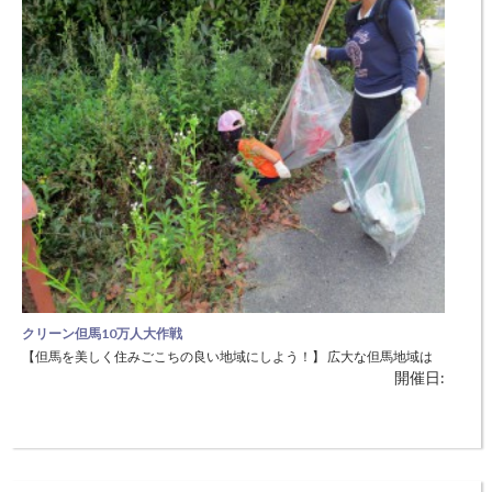
第38回兵庫神鍋高原マラソン全国大会
【爽やかな風を受けて神鍋高原を颯爽と走ろう】 マラソン大会（種
開催日:
目：５㎞、10㎞、ハーフマラソン、ファミリージョギング） 毎年、全
国各地から5,000人のランナーが訪れ、参加ランナーはもちろんのこ
と、会場を訪れるすべての人たちが楽しめるマラソン大会です。 ◆日
時：6月17日（日）8：20～ ◆場所：神鍋高原周回コース（全但バス
クリーン但馬10万人大作戦
【但馬を美しく住みごこちの良い地域にしよう！】 広大な但馬地域は
開催日:
住民の目が行き届かない山中などの場所が多いため、小規模の不法投棄
が多数存在します。住宅地でのポイ捨てごみはもとより、これら不法投
棄物の回収撤去を進め、環境美化の意識啓発を図ることにより、但馬を
美しく住みごこちの良い地域としていきます。 ◆日時：6月3日（日）
◆