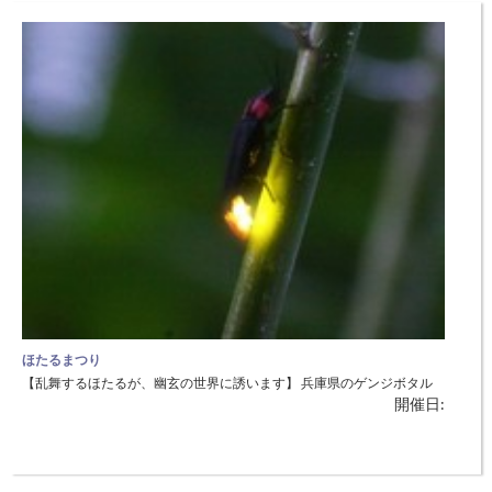
第33回たたらぎダム湖マラソン大会
【青い水と深い緑に染まって走ろう】 奥多々良木発電所周辺を周遊す
開催日:
るマラソンコースです。 ◆日時：6月3日（日）開会式9：20～（雨天決
行） ◆場所：「あさご芸術の森美術館」前（朝来市多々良木） 種目：
2kmジョギング、5km、10km、ハーフマラソン 参加資格:健康で、時間
内に完走できる方 参加料：ハーフマラソン・10km・
ほたるまつり
【乱舞するほたるが、幽玄の世界に誘います】 兵庫県のゲンジボタル
開催日:
保護区に指定されている養父市奥米地で、ゆっくりとホタルを鑑賞する
神秘的な祭りです。会場には地元の方々による夜店が並びます。ほたる
の里には、ご宿泊施設もあります。 駐車場有料 ◆日時：6月9日
（土）・10日（日）・16日（土） ◆場所：ほたるの里（養父市奥米