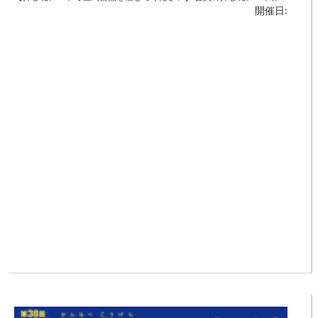
開催日:
品約150点の展示です。 押し花アートは、花、葉、果物、野菜などの植
物を押し花にしたものを素材として描く絵画です。 押し花の持つ自然
の色と質感で描く押し花絵画は、創る人の創造力を刺激し、見る人の心
第26回みかた残酷マラソン全国大会
を和ませてくれます。私達への自然からの贈り物です。但馬に住む幸せ
【高低差410mのハードなマラソン大会】 24kmコースのみ。団体の
を
開催日:
部、コスチューム賞等あり。 小代中学校北側町道をスタート、同校グ
ラウンドがゴール。コースは区内全域。 香美町小代区内各所の町道等
を利用した高低差410mのうねりのあるハードコース。町民の応援で完
走を目指します。 《前夜祭 ～歌とトークの集い～ 高石ともや》