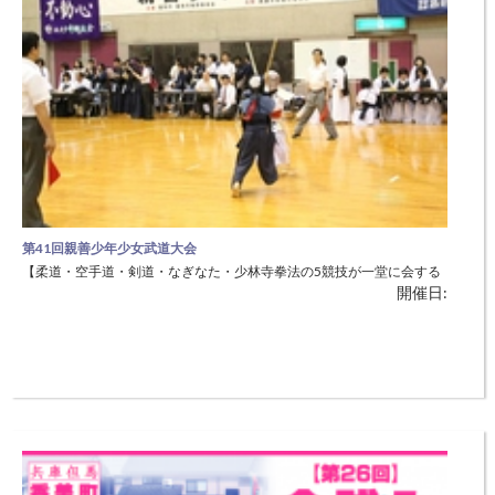
第19回全日本かくれんぼ大会
【湯村温泉街を仮装した参加者が走り回ります】 湯村温泉を舞台にし
開催日:
た大規模な「かくれんぼ」大会です。毎年600人以上が「隠れ人」と
「おに」に分かれて楽しみます。多くの人が仮装(コスプレ)をして参加
されます。 湯村温泉街を舞台に開催。参加者が街中を「隠れ人」を探
して駆け回ることで、楽しみながら湯村温泉街を知ってもらいます。
良い
第41回親善少年少女武道大会
【柔道・空手道・剣道・なぎなた・少林寺拳法の5競技が一堂に会する
開催日:
大会】 市内の青少年の健全育成を図ることを目的に、柔道・空手道・
剣道・なぎなた・少林寺拳法の大会を開催。 柔道・空手道・剣道・な
ぎなた・少林寺拳法の5競技が一堂に会する大会で、市内小・中・高校
生を対象としています。 また、一部の競技（なぎなた）では、体験コ
ーナー