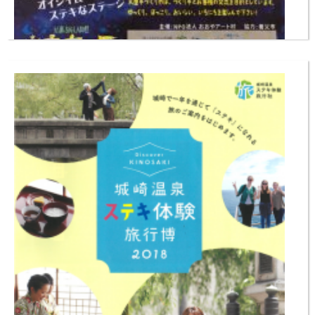
第8回大屋手づくり市
【手づくりアートとワークショップでにぎわいます】 手づくりのアー
開催日:
ト作品、小物、農作物などの販売や作家によるワークショップ等のにぎ
わい市です。「手づくり」のものが人々の交流の輪を広げ、まちに賑わ
いを生み、地域が元気になることを目指しています。子ども手づくり
市、ステージLIVEもありますよ。 ◆日時：5月13日（日）10：00〜