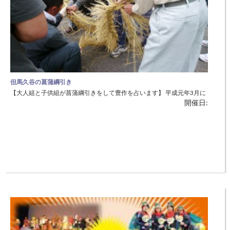
但馬久谷の菖蒲綱引き
【大人組と子供組が菖蒲綱引きをして豊作を占います】 平成元年3月に
開催日:
国の重要無形民俗文化財に指定された久谷の菖蒲綱引きは、江戸時代後
期に始まったという伝承があります。 ◆日時：6月5日（火）19：30～
◆場所：新温泉町久谷地区 ◆内容： 13：30頃〜16：30頃 綱作り
19：30頃〜21：00頃 綱引き 菖蒲綱引きが行わ