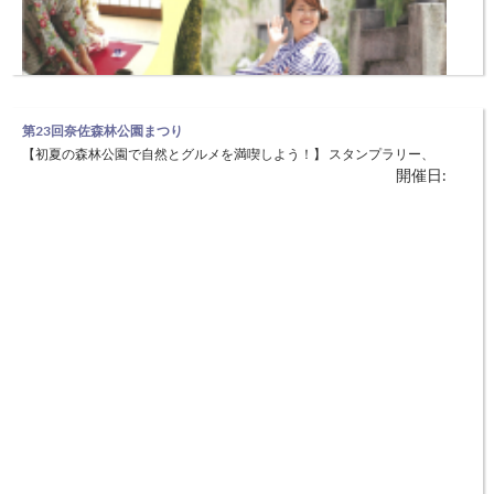
第23回奈佐森林公園まつり
【初夏の森林公園で自然とグルメを満喫しよう！】 スタンプラリー、
開催日:
魚つかみ取り、竹トンボづくり、ヨーヨー釣り、各種バザーでは目坂そ
ば、目坂の農産物、から揚げ、コーヒー、ジュース、クレープ、たこ焼
き、たい焼き、焼きそばなどの販売を行います。豚汁、先着100名に無
城崎温泉 ステキ体験旅行博2018
料提供します。地元農産物等のピーアール、地域の活性化、森林環境美
【歴史・文化・自然・食物など魅力溢れるプログラムを体験ください】
化へ
開催日:
日本茶レッスン、湯ったりストレッチ、旅館ツアー、麦わら細工、生菓
子づくりなど、たくさんのプログラムがあります。 プログラムへの参
加は、WEBからの事前申し込みが必要です。 http://kinosaki-onpaku.jp/
◆日時：5月3日（木・祝）〜27日