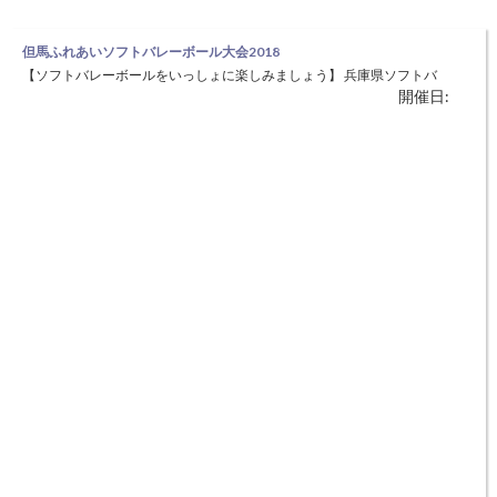
但馬ふれあいソフトバレーボール大会2018
【ソフトバレーボールをいっしょに楽しみましょう】 兵庫県ソフトバ
開催日:
レーボール連盟との共催により、但馬地域にとどまらないチームに参加
を呼びかけます。但馬地域ではあまり実施されていない「レディースの
部」を軸とした大会。年齢制限を緩和することで幅広い参加を募りま
す。 生涯スポーツとして、健康増進や体力の向上を図ると共に、ソフ
トバレー