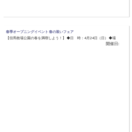
春季オープニングイベント 春の装いフェア
【但馬牧場公園の春を満喫しよう！】 ◆日 時：4月24日（日） ◆場
開催日:
所：兵庫県立但馬牧場公園（美方郡新温泉町丹土1033） 牧場公園の春
を感じながら、ゲームやレザークラフト体験などを楽しんでいただきま
す。但馬ビーフ焼肉の試食を楽しんだり、動物たちとふれあいながら、
但馬の春の自然を実感することができます。 但馬ビーフの試食、