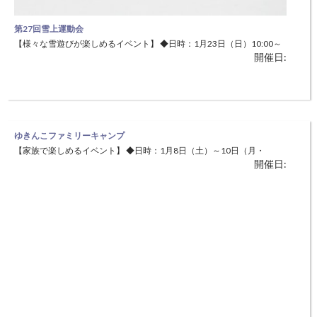
第27回雪上運動会
【様々な雪遊びが楽しめるイベント】 ◆日時：1月23日（日）10:00～
開催日:
12:00 ◆場所：兵庫県立但馬牧場公園 ゲレンデ前広場 特設会場（美方
郡新温泉町丹土1033) 雪の上で３つのミニゲームにチャレンジ。 ●対
象 幼児～一般 ※積雪状況により内容の変更、また中止になる場合が
あります。ＨＰ上で告知します。 ※募集期間 整
ゆきんこファミリーキャンプ
【家族で楽しめるイベント】 ◆日時：1月8日（土）～10日（月・
開催日:
祝） 2泊3日 ◆場所：尼崎市立美方高原自然の家（美方郡香美町小代
区) 関西でも屈指の積雪量を誇るとちのき村でおもいっきり雪あそび！
ファミリーで参加するキャンプなので初心者にも安心。 日常では感じ
ることのできない大自然をご家族で体験してみませんか？ ●対象：