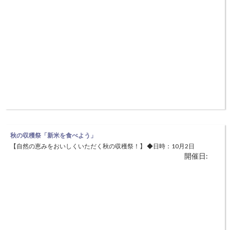
秋の収穫祭「新米を食べよう」
【自然の恵みをおいしくいただく秋の収穫祭！】 ◆日時：10月2日
開催日:
（土） ◆場所：尼崎市立美方高原自然の家（美方郡香美町小代区） ◆
参加費：お一人 3,000円 大人でも、普段なかなか体験できない「稲の刈
り取り」や「脱穀」などの稲作体験のした後、今年の新米をアウトドア
クッキングでいただきます