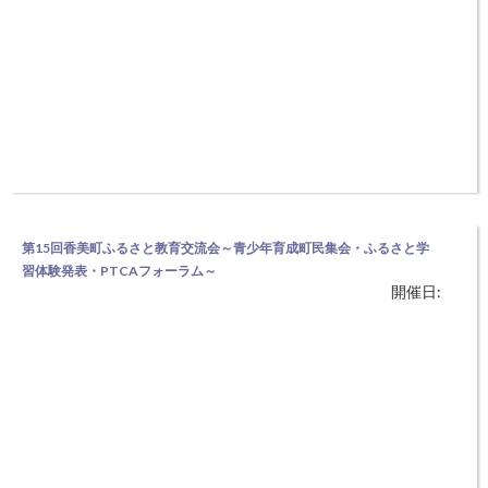
第15回香美町ふるさと教育交流会～青少年育成町民集会・ふるさと学
習体験発表・PTCAフォーラム～
開催日:
【伝統を次世代へ伝えよう】 ◆日時：11月14日（日）13:00〜15:00 ◆
場所：射添体育館（香美町村岡区川会36） ふるさとの「こと」「も
の」「ひと」を通して、地域で地域の子どもたちを育てる取組みを発表
する場を設け、学校・家庭・地域で連携した子育てを発信していきま
す。