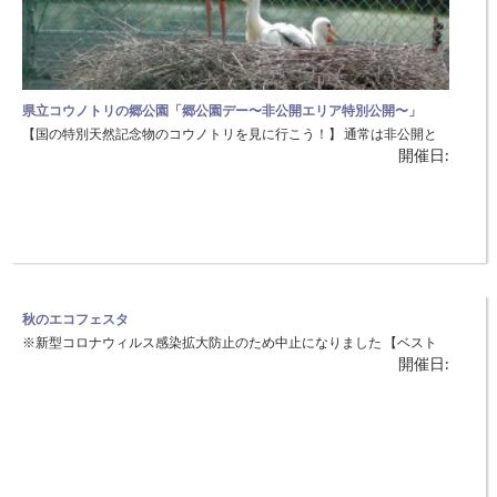
県立コウノトリの郷公園「郷公園デー〜非公開エリア特別公開〜」
【国の特別天然記念物のコウノトリを見に行こう！】 通常は非公開と
開催日:
している公園内の飼育ゾーンを２日間、特別に来園者に公開します。通
常は見ることの出来ない飼育ゾーンを特別に公開することで、コウノト
リを間近で観察することができます。 ◆日時：10月23日（土）～24日
（日）9：00～15：00 ◆場所：県立コウノトリの郷公園（豊岡
秋のエコフェスタ
※新型コロナウィルス感染拡大防止のため中止になりました 【ベスト
開催日:
シーズンを迎えた高原でエコな2日間を過ごそう！】 ◆日時：10月16日
（土）12:30～17日（日） ◆場所：上山高原ふるさと館（美方郡新温泉
町上山高原） いよいよ秋本番、高原には紅葉のブナの森、銀色に輝く
ススキの海が一面に広がります。ひんやり澄み切った空気の中