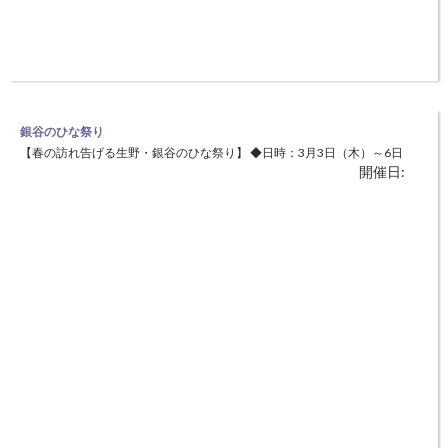
銀谷のひな祭り
【春の訪れ告げる生野・銀谷のひな祭り】 ◆日時：3月3日（木）～6日
開催日:
（日）9：00～16：00 ◆場所：朝来市生野町口銀谷 一部の施設 新型コ
ロナウィルス感染症拡大防止のため、 「銀谷のひな祭り」は規模を縮
小し、一部施設 でのひな飾り展示等になります。