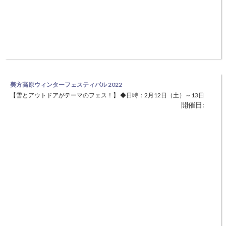
美方高原ウィンターフェスティバル 2022
【雪とアウトドアがテーマのフェス！】 ◆日時：2月12日（土）～13日
開催日:
（日） 1泊2日 ◆場所：尼崎市立美方高原自然の家（美方郡香美町小
代区) 関西随一の積雪量をほこる”とちのき村”で、雪とアウトドアがテ
ーマのフェスを開催！ 色んなアクティビティを好きなように体験でき
ちゃう、アウトドア初心者でも安心のお泊りイベントです。