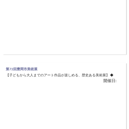
第72回豊岡市美術展
【子どもから大人までのアート作品が楽しめる、歴史ある美術展】 ◆
開催日:
日時：11月3日（水・祝）～11月7日（日）9：00～16：00（最終日は
15:00まで） ◆場所：県立但馬文教府 ふるさと交流館 (豊岡市妙楽寺41-
1) 実展示は特選以上の上位入賞作品のみ、入選以上の全作品は当WEB
サイトで公開します。