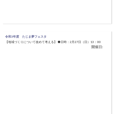
令和3年度 たじま夢フェスタ
【地域づくりについて改めて考える】 ◆日時：2月27日（日）13：00
開催日:
～15：45（受付12：00〜） ◆方法：オンライン開催（ワークショップ
参加者は仕様上パソコンのみの参加となります） ※参加無料 申込
締切 2月16日（水） 夢但馬2014を契機に始まった地域づくりと交流
の拡大につながる取組みを一過性で終わらせることなく