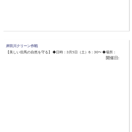
岸田川クリーン作戦
【美しい但馬の自然を守る】 ◆日時：3月5日（土）8：30〜 ◆場所：
開催日:
岸田川河口～福富橋付近（美方郡新温泉町） ボランティアによる不法
投棄のパトロールと分別、回収を行います。 山陰海岸ジオパークが世
界ジオパーク登録にふさわしいように、河川の環境保全及び美化並びに
不法投棄撲滅を図り、住民参加のボランティアによるクリーン作戦を実