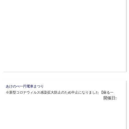
あけのべ一円電車まつり
※新型コロナウィルス感染拡大防止のため中止になりました 【蘇る一
開催日:
円電車！鉱山のまちだった明延を体感】 ◆日時：10月3日（日） ◆場
所：一円電車明延線、あけのべ憩いの家、同駐車場、あけのべドーム森
の館、明延鉱山探検坑道、明延ミュージアム「第一浴場」、北星社宅他