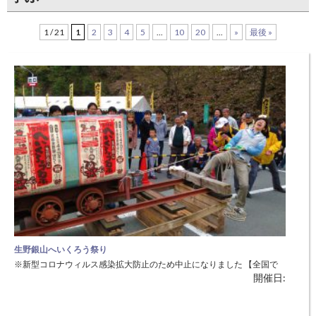
1 / 21
1
2
3
4
5
...
10
20
...
»
最後 »
生野銀山へいくろう祭り
※新型コロナウィルス感染拡大防止のため中止になりました 【全国で
開催日:
も稀少なヒカゲツツジの群生地・朝来市生野町の毎年恒例イベント】
◆日 時：4月10日（日）10:00～15:00 ◆場 所：史跡生野銀山（朝来
市生野町小野）