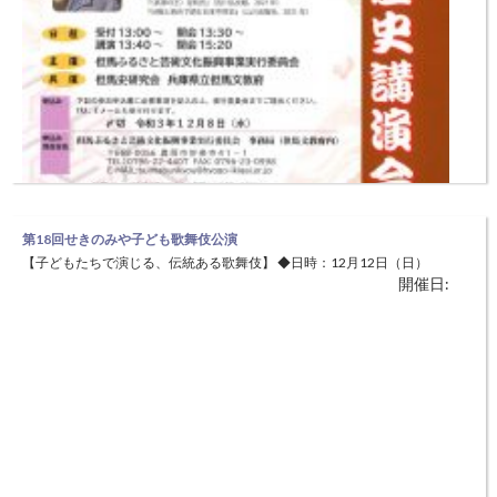
第18回せきのみや子ども歌舞伎公演
【子どもたちで演じる、伝統ある歌舞伎】 ◆日時：12月12日（日）
開催日:
開演13:30～ 〔開場13:00～〕 ◆場所：やぶ市民交流広場ホール（養
父市八鹿町八鹿538-1) 氷ノ山の深い谷あいに葛畑(かずらはた)の舞台、
芝居堂があり、昭和43年に国の重要有形民俗文化財に指定されていま
第56回但馬歴史講演会
す。昭和の初め頃まで盛んだった葛畑の農村歌舞伎
【但馬の歴史を学ぶ】 ◆日時：12月11日(土) 13:30～15:20 ◆場所：
開催日:
兵庫県立但馬文教府 ふるさと交流館（豊岡市妙楽寺41-1） 但馬の歴
史研究の第一人者を講師として、但馬の歴史や遺跡等をわかりやすく解
説する講演会です。 ◆演題：「足利氏と但馬国」 ◆講師：東京大学大
学院人文社会系研究科（文学部）研究員 博士（文