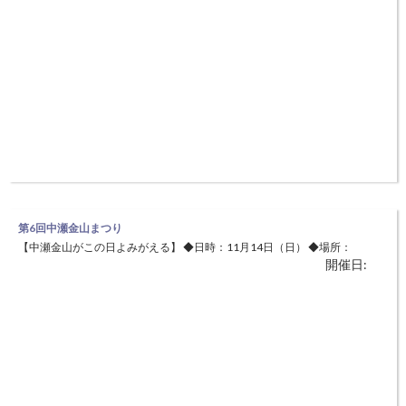
第6回中瀬金山まつり
【中瀬金山がこの日よみがえる】 ◆日時：11月14日（日） ◆場所：
開催日:
『中瀬金山関所』及びトロッコ広場（養父市中瀬896番地10） 日本遺
産に登録された鉱石の道、もう一つの鉱山“中瀬鉱山”がある中瀬地区に
て『中瀬金山まつり』が開催されます。