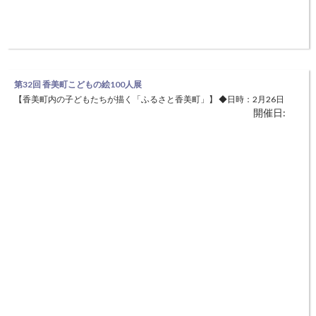
第32回 香美町こどもの絵100人展
【香美町内の子どもたちが描く「ふるさと香美町」】 ◆日時：2月26日
開催日:
（土）～3月6日（日） 9:00～20：00 ◆場所：香住文化会館、香住区中
央公民館（美方郡香美町香住区沖浦） 子どもたちが應擧絵画をふるさ
との誇りとし、身近な自然・文化・伝統などさまざまな『ふるさと香美
町』を描くことで、絵画にふれあい、絵画を通じて自らの文