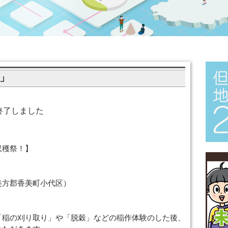
」
終了しました
収穫祭！】
美方郡香美町小代区）
「稲の刈り取り」や「脱穀」などの稲作体験のした後、