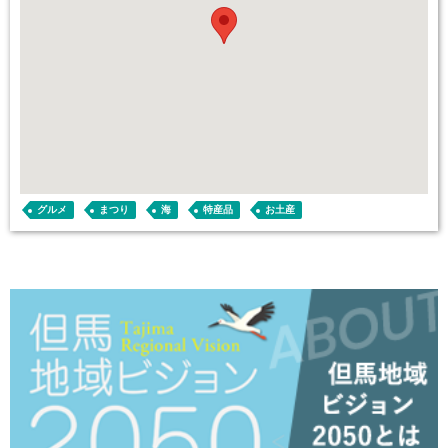
グルメ
まつり
海
特産品
お土産