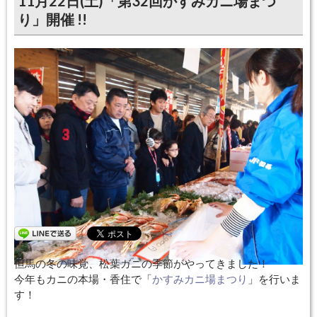
11月22日(土)「第32回かすみカニ場まつ
り」開催 !!
但馬の冬の味覚、松葉ガニの季節がやってきました！
今年もカニの本場・香住で「
かすみカニ場まつり
」を行いま
す！