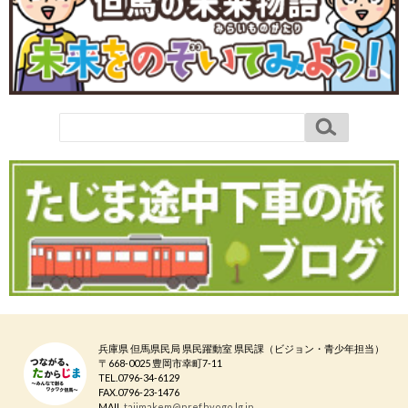
兵庫県 但馬県民局 県民躍動室 県民課（ビジョン・青少年担当）
〒668-0025 豊岡市幸町7-11
TEL.0796-34-6129
FAX.0796-23-1476
MAIL.
tajimakem@pref.hyogo.lg.jp