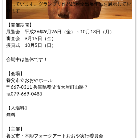
としています。グランプリ作品ほか全出展作品を展示してお
ります
【開催期間】
展覧会 平成26年9月26日（金）～10月13日（月）
審査会 9月19日（金）
授賞式 10月5日（日）
会期中は無休です！
【会場】
養父市立おおやホール
〒667-0311 兵庫県養父市大屋町山路７
℡079-669-0488
【入場料】
無料
【主催】
養父市・木彫フォークアートおおや実行委員会