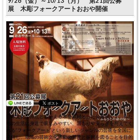
9/26（金）～10/13（月） 第21回公募
展 木彫フォークアートおおや開催
日本文化の原点ともいえる木を素材とした公募展です。私た
ちの生活に身近で親しみやすい、温もりや安らぎを与えてく
れる”フォークアート”という新しいジャンルの芸術を全国に
発信し、地域の芸術文化活動の普及と振興を図ることを目的