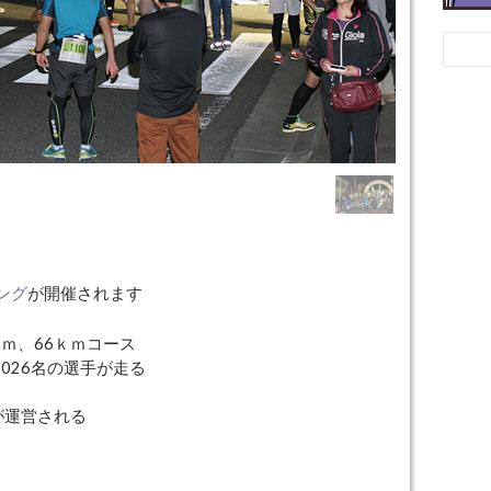
ング
が開催されます
ｋｍ、66ｋｍコース
,026名の選手が走る
が運営される