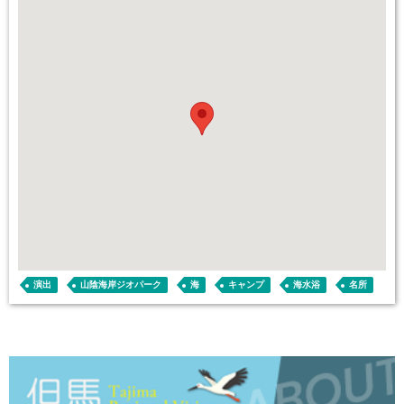
演出
山陰海岸ジオパーク
海
キャンプ
海水浴
名所