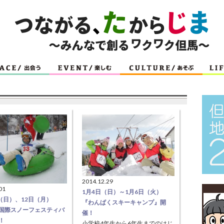
2014.12.29
01
1月4日（日）～1月6日（火）
日（日）、12日（月）
『わんぱくスキーキャンプ』開
国際スノーフェスティバ
催！
！
小学校4年生から6年生までのはじ