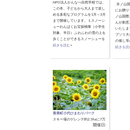
NPO法人かんなべ自然学校では、
氷ノ山国
この冬、子どもから大人まで楽し
にお贈り
める多彩なプログラムを1月～3月
ノ山国際
まで開催しています。 1.スノーシ
んが創意
ューわんぱくお宝探検隊（小学生
いたしま
対象、半日） ふわふわの雪の上を
ブソリ大
歩くことができるスノーシューを
の催し等
履き、雪山に隠されたお宝を探し
続きを読む
>
時】 1月
続きを読
出すプログラム。 開催日：
【場所】
1/17（土）、1/25(日）、
ベント内容
2/8(日）、2/
香美町小代ひまわりパーク
スキー場のゲレンデ約2.5haに7万
開催日:
本のひまわりが咲き誇ります。他