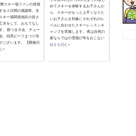
際スキー場ファンの皆様
めてスキーを体験するお子さんか
する２日間の感謝祭。氷
ら、スキーがもっと上手くなりた
スキー場関係地区の皆さ
いお子さんを対象にそれぞれのレ
工夫をして、おもてなし
ベルに合わせたスキーレッスンキ
す。 餅つき大会、チュー
ャンプを実施します。 夜は自然の
会、但馬ビーフまつり等
家ならではの雪遊び等をおこない
がございます。 【開催日
ます。 宿泊は尼崎市立美方高原自
続きを読む
>
11日（日）、12日（月）
む
>
然の家 夜は美方高原ならではの雪
 氷ノ山国際スキー場 【イ
遊び交流やビデオレッスンをしま
】 1月11日（
す。 お問い合わせ