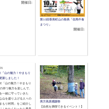
開催日:
ツの秋にぴったりなイベ
 市民にスポーツレクリエ
活動を実践する場を提供
ーツを通じて市民相互の
第10回香美町山の祭典「但馬牛食
醸成及び体育・スポーツ
まつり」
興と健康保持推進を目的
開催日:
【有名な但馬牛を堪能！】 ●豪
ポーツイベント。体育の
快！但馬牛の丸焼き 1皿500円
とした前後１ヶ月を「と
先着500名様 ●但馬牛モーっと食
ポーツフェスティバル月
べ大会 上位3組に豪華景品！ 受付
置づけ、豊岡全市域で各
9:30～10:00／出場者9組(申込多
技大会を開催しま
数の場合抽選) ●但馬牛○×クイズ
上位3名に景品進呈 ●景品付もちま
き ●ステージイベント ●香美町の
01
特産物販売 ●但馬牛飲食ブース ブ
URE「山の魅力！やまもり
ランドダブル鍋・
更新しました！
URE「山の魅力！やまもり
山の持つ魅力を楽しんで、
を一緒に守っていきた
な山を盛り上げる人々の
美方高原感謝祭
まもり村岡」をご紹介し
【自然を満喫できるイベント！】
にふれたくなったら香美