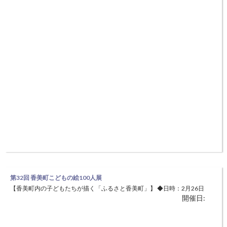
【市民でつくる音楽】 ◆日 時：４月24日（日）開場13：30～ 開演
開催日:
14：00～ ◆場 所：和田山ジュピターホール 大ホール（朝来市和田山
町玉置877-1） 朝来市に拠点を置く市民吹奏楽団の演奏会です。 今回の
曲目は「アナと雪の女王ハイライト」などです。 入場無料
第32回 香美町こどもの絵100人展
【香美町内の子どもたちが描く「ふるさと香美町」】 ◆日時：2月26日
開催日:
（土）～3月6日（日） 9:00～20：00 ◆場所：香住文化会館、香住区中
央公民館（美方郡香美町香住区沖浦） 子どもたちが應擧絵画をふるさ
との誇りとし、身近な自然・文化・伝統などさまざまな『ふるさと香美