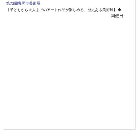
第72回豊岡市美術展
【子どもから大人までのアート作品が楽しめる、歴史ある美術展】 ◆
開催日:
日時：11月3日（水・祝）～11月7日（日）9：00～16：00（最終日は
15:00まで） ◆場所：県立但馬文教府 ふるさと交流館 (豊岡市妙楽寺41-
1) 実展示は特選以上の上位入賞作品のみ、入選以上の全作品は当WEB
第12回がっせぇアート展
サイトで公開します。
【但馬でアート作品を楽しむ】 ◆日時：10月31日（日）～11月7日
開催日:
（日）10:00～17:00（最終日は15:00まで） ◆場所：豊岡市立交流セン
ター「豊岡稽古堂」1階（豊岡市中央町2-4） 但馬在住で18歳以上の精
神及び知的障害者の作品展。入場無料 「がっせぇ」は但馬弁で「すご
い」の意。富、名声、経歴などにとらわれない作