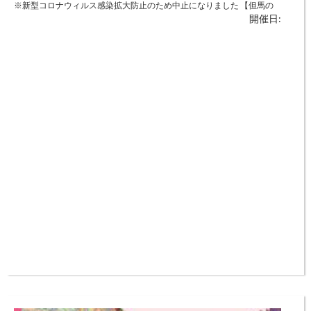
※新型コロナウィルス感染拡大防止のため中止になりました 【但馬の
開催日:
合唱団体が集まります！】 ◆日時：11月23日（火・祝）10：00～16：
00 ◆場所：中央公民館（香美町香住区） 但馬全域の合唱団体が一堂に
会する合唱祭であり、団の構成は多種多様で、合唱のクオリティも高
い。日頃の練習成果を発表しあい、交流の輪をひろげるとともに