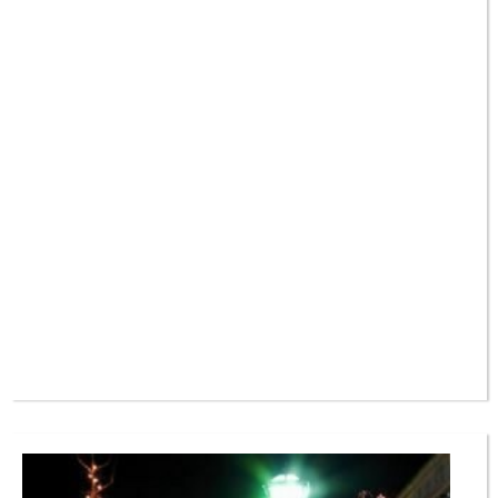
父市八鹿町八鹿538-1) 氷ノ山の深い谷あいに葛畑(かずらはた)の舞台、
・雪玉ストラックアウトゲーム 無料 小学生以下定員50名
芝居堂があり、昭和43年に国の重要有形民俗文化財に指定されていま
す。昭和の初め頃まで盛んだった葛畑の農村歌舞伎