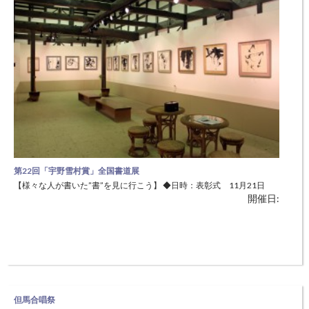
第22回「宇野雪村賞」全国書道展
【様々な人が書いた”書”を見に行こう】 ◆日時：表彰式 11月21日
開催日:
（日）14：00～15：30 ◆場所：美方郡新温泉町 浜坂多目的周回施設
2階ホール 新温泉町のみならず多くの先人を輩出した、但馬の素晴ら
しい風土を対外的にアピールするイベントです。
但馬合唱祭