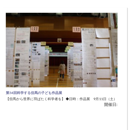
第54回科学する但馬の子ども作品展
【但馬から世界に羽ばたく科学者を】 ◆日時：作品展 9月11日（土）
開催日:
～23日（木・祝）9：00～17：00 表彰式 9月23日（木・祝）10：30
～11;30 ◆場所：兵庫県立但馬文教府（豊岡市妙楽寺41-1） 但馬唯一の
小･中学生を対象とした科学的研究等の発表・アワードの場です。