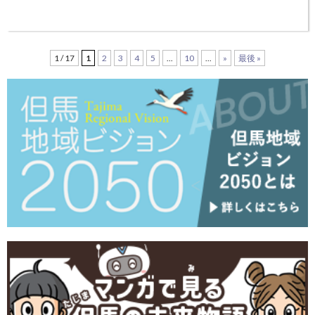
このコンクールは、ビバホールチェロコンクール実行委員会と同運営委
員会が中心になり、市民参加で若いチェロ奏者を発掘・育成することを
通して、養父市の文化の高揚、イメージアップ(情報発信)を図ること
1 / 17
1
2
3
4
5
...
10
...
»
最後 »