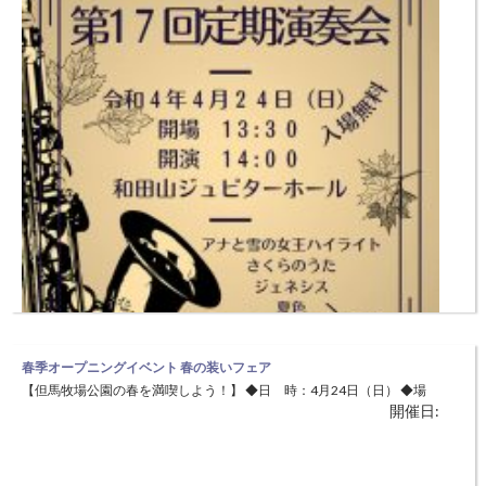
春季オープニングイベント 春の装いフェア
【但馬牧場公園の春を満喫しよう！】 ◆日 時：4月24日（日） ◆場
開催日:
所：兵庫県立但馬牧場公園（美方郡新温泉町丹土1033） 牧場公園の春
を感じながら、ゲームやレザークラフト体験などを楽しんでいただきま
す。但馬ビーフ焼肉の試食を楽しんだり、動物たちとふれあいながら、
朝来市ウインドアンサンブル第17回定期演奏会
但馬の春の自然を実感することができます。 但馬ビーフの試食、