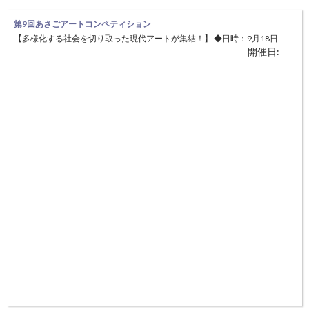
第9回あさごアートコンペティション
【多様化する社会を切り取った現代アートが集結！】 ◆日時：9月18日
開催日:
（土）〜10月31日（日） ◆場所：あさご芸術の森美術館（朝来市多々
良木739－3） 美術館内で展示する作品のコンペティションを行い、そ
の優秀作品展を開催します。 朝来市は、日本近代洋画壇で活躍した白
瀧幾之助や和田三造、青山熊治らを輩出し、彫刻界では淀井敏夫