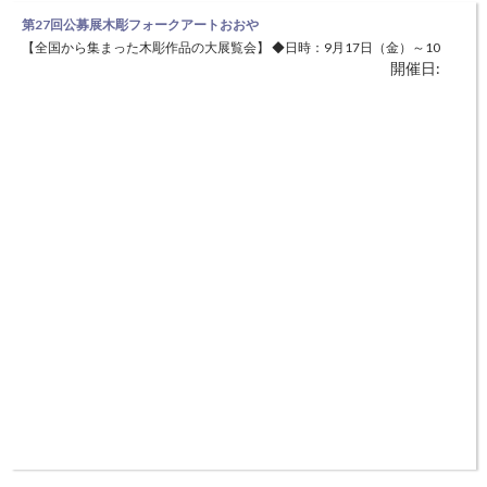
第27回公募展木彫フォークアートおおや
【全国から集まった木彫作品の大展覧会】 ◆日時：9月17日（金）～10
開催日:
月3日（日）9：00～17：00 ◆場所：養父市立おおやホール（養父市大
屋町山路7番地） 日本文化の原点ともいえる木を素材とした、私たちの
生活に身近で親しみやすい、温もりや安らぎを与えてくれる「フォーク
アート」の全国公募展です。「ふるさとの命の姿」がつまっ