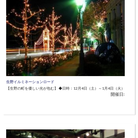
生野イルミネーションロード
【生野の町を優しい光が包む】 ◆日時：12月4日（土）～1月4日（火）
開催日:
17:30～21:00 ◆場所：朝来市生野町口銀谷地域 平成13年から始まった
生野イルミネーションロード。生野の町の建物や街路樹を5万個の電球
が幻想的に照らします。冷たく澄んだ冬の空気の中で浮かび上がる光の
道は、ひと時の温もりを感じます。