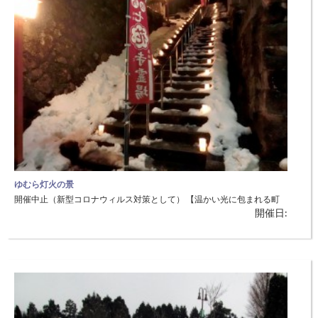
ゆむら灯火の景
開催中止（新型コロナウィルス対策として） 【温かい光に包まれる町
開催日:
で安らぐ】 ◆日時：2月12日（土） ◆場所：湯村温泉街（美方郡新温泉
町湯）