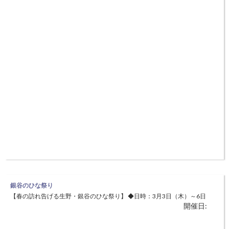
町』を描くことで、絵画にふれあい、絵画を通じて自らの文
銀谷のひな祭り
【春の訪れ告げる生野・銀谷のひな祭り】 ◆日時：3月3日（木）～6日
開催日:
（日）9：00～16：00 ◆場所：朝来市生野町口銀谷 一部の施設 新型コ
ロナウィルス感染症拡大防止のため、 「銀谷のひな祭り」は規模を縮
小し、一部施設 でのひな飾り展示等になります。