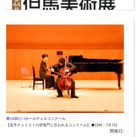
第44回但馬美術展
【但馬在住の方々の絵画作品が一堂に集まります】 ◆日時：8月3日
開催日:
（火）〜10日（火） ◆場所：但馬文教府 ふるさと交流館（豊岡市妙楽
寺41-1） 但馬の芸術・文化の発展と出品者・会員相互の交流を図るた
め、但馬美術展を開催します。 スケジュール 9：00〜17：00 （最終
日のみ 15：00終了） 表彰式 8月10日（火）13
第14回ビバホールチェロコンクール
【若手チェリストの登竜門と言われるコンクール】 ◆日時：7月7日
開催日:
（水）～11日（日） ◆場所：養父市立ビバホール（養父市広谷250）