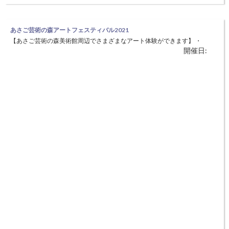
あさご芸術の森アートフェスティバル2021
【あさご芸術の森美術館周辺でさまざまなアート体験ができます】 ・
開催日:
水木しげるの妖怪とインスパイア展 日時 7月17日（土）～8月29日
（日） 場所 あさご芸術の森美術館 ・水彩画を学ぼう！水彩絵の具で
ハガキ作品作り 日時 7月18日（日） 10:00〜12:00 場所 ギャラリ
ー四季彩 費用 500円 ・こども夏休みアート教室