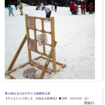
但馬牧場公園雪まつり
【雪で遊ぼう！】 ◆日時：2月6日（日）9:30～ ◆場所：兵庫県立但馬
開催日:
第18回せきのみや子ども歌舞伎公演
牧場公園（美方郡新温泉町丹土1033) 雪で季節感を味わっていただきな
【子どもたちで演じる、伝統ある歌舞伎】 ◆日時：12月12日（日）
がら、ゲームや但馬ビーフの試食を楽しむことができます。 ※積雪状
開催日:
開演13:30～ 〔開場13:00～〕 ◆場所：やぶ市民交流広場ホール（養
況により内容を決定します。ゲーム・試食とも当日受付・定員あり。