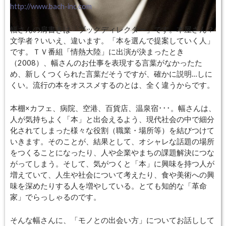
http://www.bach-inc.com
幅さんの肩書きは「ブックディレクター」です。本屋さん？
文学者？いいえ、違います。「本を選んで提案していく人」
です。ＴＶ番組「情熱大陸」に出演が決まったとき
（2008）、幅さんのお仕事を表現する言葉がなかったた
め、新しくつくられた言葉だそうですが、確かに説明
…
しに
くい。流行の本をオススメするのとは、全く違うからです。
本棚×カフェ、病院、空港、百貨店、温泉宿･･･。幅さんは、
人が気持ちよく「本」と出会えるよう、現代社会の中で細分
化されてしまった様々な役割（職業・場所等）を結びつけて
いきます。そのことが、結果として、オシャレな話題の場所
をつくることになったり、人や企業やまちの課題解決につな
がってしまう。そして、気がつくと「本」に興味を持つ人が
増えていて、人生や社会について考えたり、食や美術への興
味を深めたりする人を増やしている。とても知的な「革命
家」でらっしゃるのです。
そんな幅さんに、「モノとの出会い方」についてお話しして