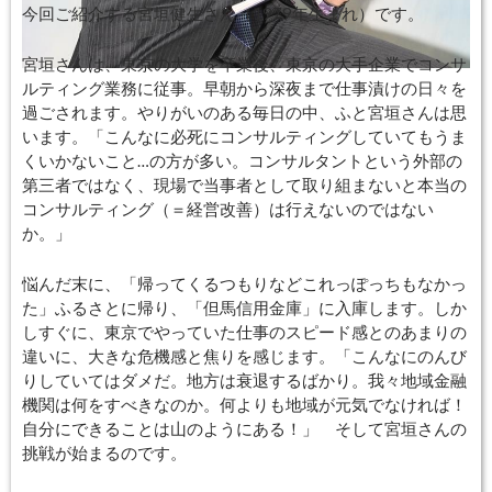
今回ご紹介する宮垣健生さん（1979年生まれ）です。
宮垣さんは、東京の大学を卒業後、東京の大手企業でコンサ
ルティング業務に従事。早朝から深夜まで仕事漬けの日々を
過ごされます。やりがいのある毎日の中、ふと宮垣さんは思
います。「こんなに必死にコンサルティングしていてもうま
くいかないこと
…
の方が多い。コンサルタントという外部の
第三者ではなく、現場で当事者として取り組まないと本当の
コンサルティング（＝経営改善）は行えないのではない
か。」
悩んだ末に、「帰ってくるつもりなどこれっぽっちもなかっ
た」ふるさとに帰り、「但馬信用金庫」に入庫します。しか
しすぐに、東京でやっていた仕事のスピード感とのあまりの
違いに、大きな危機感と焦りを感じます。「こんなにのんび
りしていてはダメだ。地方は衰退するばかり。我々地域金融
機関は何をすべきなのか。何よりも地域が元気でなければ！
自分にできることは山のようにある！」 そして宮垣さんの
挑戦が始まるのです。