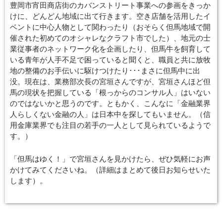
豊岡市宵田商店街のカバンストリート事業への参画をきっか
けに、どんどん地域に出て行きます。空き店舗を活用したイ
ベントに中心人物として関わったり（おそらく但馬地域で開
催された初めてのオシャレなクラフト市でした）、地元の士
業従事者のネットワーク化を企画したり、但馬牛を飼育して
いる青年が人手不足で困っていると聞くと、職員と共に放牧
地の整備のお手伝いに駆けつけたり･･･まさに但馬中に出
没。現在は、業務部次長の宮垣さんですが、宮垣さんほど但
馬の現状を把握している「根っからのコンサル人」はいない
のではないかと思うのです。ともかく、こんなに「金融業界
人らしくない金融の人」は日本中を探してもいません。（信
用金庫業界でも注目の若手の一人として見られているようで
す。）
「但馬はゆく！」で宮垣さんを見かけたら、ぜひ気軽にお声
かけてみてくださいね。（詳細はまとめて後日お知らせいた
します）。