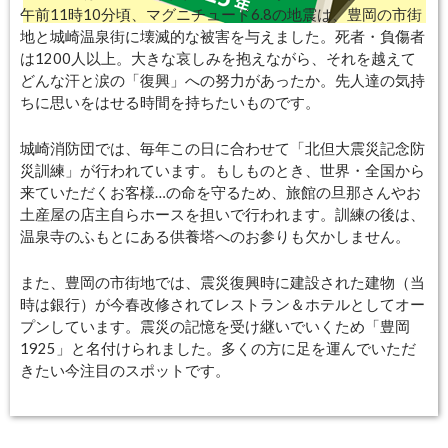
午前11時10分頃、マグニチュード6.8の地震は、豊岡の市街
地と城崎温泉街に壊滅的な被害を与えました。死者・負傷者
は1200人以上。大きな哀しみを抱えながら、それを越えて
どんな汗と涙の「復興」への努力があったか。先人達の気持
ちに思いをはせる時間を持ちたいものです。
城崎消防団では、毎年この日に合わせて「北但大震災記念防
災訓練」が行われています。もしものとき、世界・全国から
来ていただくお客様
…
の命を守るため、旅館の旦那さんやお
土産屋の店主自らホースを担いで行われます。訓練の後は、
温泉寺のふもとにある供養塔へのお参りも欠かしません。
また、豊岡の市街地では、震災復興時に建設された建物（当
時は銀行）が今春改修されてレストラン＆ホテルとしてオー
プンしています。震災の記憶を受け継いでいくため「豊岡
1925」と名付けられました。多くの方に足を運んでいただ
きたい今注目のスポットです。