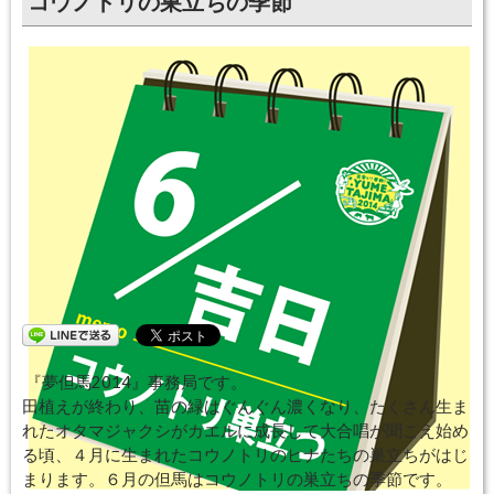
コウノトリの巣立ちの季節
『夢但馬2014』事務局です。
田植えが終わり、苗の緑はぐんぐん濃くなり、たくさん生ま
れたオタマジャクシがカエルに成長して大合唱が聞こえ始め
る頃、４月に生まれたコウノトリのヒナたちの巣立ちがはじ
まります。６月の但馬はコウノトリの巣立ちの季節です。