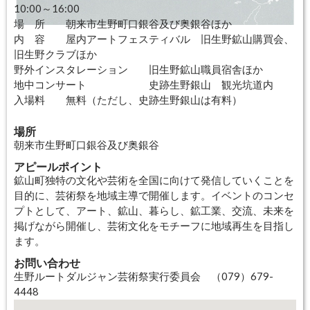
10:00～16:00
場 所 朝来市生野町口銀谷及び奥銀谷ほか
内 容 屋内アートフェスティバル 旧生野鉱山購買会、
旧生野クラブほか
野外インスタレーション 旧生野鉱山職員宿舎ほか
地中コンサート 史跡生野銀山 観光坑道内
入場料 無料（ただし、史跡生野銀山は有料）
場所
朝来市生野町口銀谷及び奥銀谷
アピールポイント
鉱山町独特の文化や芸術を全国に向けて発信していくことを
目的に、芸術祭を地域主導で開催します。イベントのコンセ
プトとして、アート、鉱山、暮らし、鉱工業、交流、未来を
掲げながら開催し、芸術文化をモチーフに地域再生を目指し
ます。
お問い合わせ
生野ルートダルジャン芸術祭実行委員会 （079）679-
4448