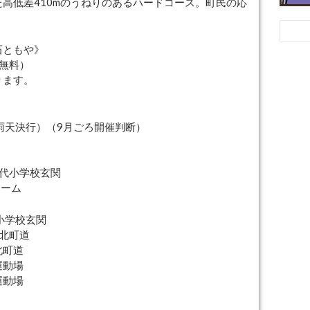
高低差410mのうねりのあるハードコース。町民の応
石ともや》
場無料）
ります。
（雨天決行）（9月ごろ開催判断）
小代小学校玄関
ドーム
代小学校玄関
校北町道
北町道
動場
動場