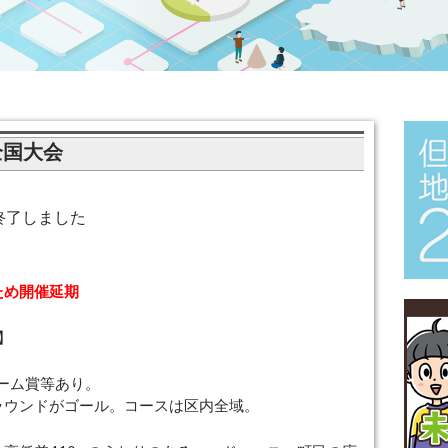
全国大会
終了しました
ため開催延期
】
ューム賞等あり。
ラウンドがゴール。コースは区内全域。