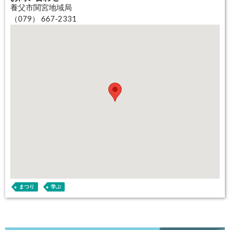
養父市関宮地域局
（079） 667-2331
まつり
学ぶ