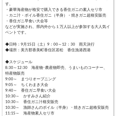
す。
・豪華海産物が格安で購入できる香住ガニの素人セリ市
・カニ汁・ボイル香住ガニ（半身）・焼きガニ超格安販売
・香住ガニ早食い大会等
などが実施され、県内外から１万人以上が参加する大人気イ
ベントです。
◆日時：9月15日（土）9：00～12：30 雨天決行
◆場所：美方郡香美町香住区若松 香住漁港西港
◆スケジュール
8:30～12:30 海産物･農産物即売、うまいものコーナー、
特産物販売
9:00～ まつりオープニング
9:05～ ちくわまき大会
9:40～ 香住ガニ早食い大会
10:30～ かすみさん紹介
10:30～ 香住ガニ汁格安販売
10:30～ 漁師さんのボイル（半身）・焼きガニ超格安販売
11:15～ 海産物素人セリ市