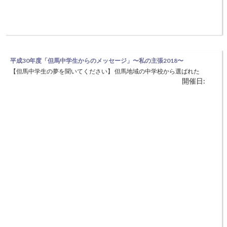
平成30年度「但馬中学生からのメッセージ」〜私の主張2018〜
【但馬中学生の夢を聞いてください】 但馬地域の中学校から選ばれた
開催日:
代表中学生６名が、日常生活や団体活動を通して考えていること、感じ
ていることをメッセージを込めて発表します。 今、中学生たちは、何
を考え、何を感じているのでしょうか。どんな「夢」を描くのでしょう
か。 若く瑞々しい感性を、ぜひ感じ取って下さい。 ◆日時：8月25日（