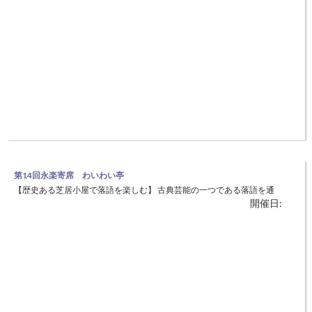
第14回永楽寄席 わいわい亭
【歴史ある芝居小屋で落語を楽しむ】 古典芸能の一つである落語を通
開催日:
じ、出石町内から素人落語家を募集します。地元の飲食業にも協力して
もらい、笑いと食で地域の活性化を図ります。 ◆日時：3月20日（火）
開場18：30～ 開演19：00～ ◆場所：出石永楽館（豊岡市出石町柳
17-2） チケット：前売500円・当日800円（全席自由）