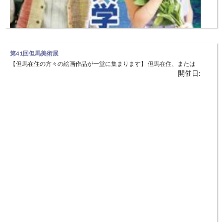
第41回但馬美術展
【但馬在住の方々の絵画作品が一堂に集まります】 但馬在住、または
開催日:
但馬で活動している高校生以上を応募対象とした絵画（5部門）の展覧
会です。但馬在住の絵画愛好家（高校生、初心者、無審査作家）の作品
が一堂に集まります。兵庫県知事賞等を授与することで、但馬の芸術・
第51回文教府夏期大学
文化の振興に寄与しています。 ◆日時：8月3日（金）〜10日（金） ◆
【恒例の文教府夏期大学、今年はアグネス・チャンさん、柳生博さん】
開催日:
21世紀、社会は今までにない速さで変化しています。国際化や情報化
が進展する中でこの新しい世紀は、環境、人権、共生の世紀とも言わ
れ、さまざまな課題を生み出しつつあります。このような状況をふま
え、確かで豊かな生き方を探るため、斯界の第一人者を講師として招聘
し、講演