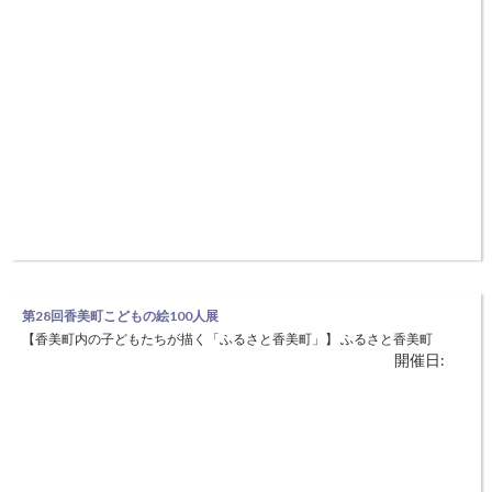
団体のすばらしい取り組みを知り、情報交換をすることで地域づくり活
動団体の連携や協働を図りましょう。 地域づくり活動をされている
方、地域
第28回香美町こどもの絵100人展
【香美町内の子どもたちが描く「ふるさと香美町」】 ふるさと香美町
開催日:
の自然、生活、産業などを子どもたちの目線で描いた、個性豊かで素晴
らしい絵画が鑑賞できます。また、展示作品鑑賞会では本年度の出展作
品について詳しく解説いたしますので、作品をより深く理解できる機会
となります。 ◆日時：2月24日（土）～3月4日（日） 9:00～21