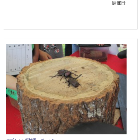
開催日:
情操教育の一環として実施し、子どもの思考力・判断力・決断力の涵養
を図ります。また、異なる市町・年齢の子どもが参加することで、オセ
ロを通した交流の場をつくります。 ◆日時：9月1日（土）13：00〜
16：30（受付12：20〜12：45） ◆場所：コウノトリ但馬空