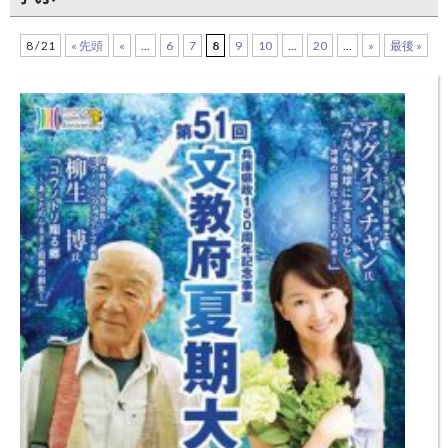
8 / 21
« 先頭
«
...
6
7
8
9
10
...
20
...
»
最後 »