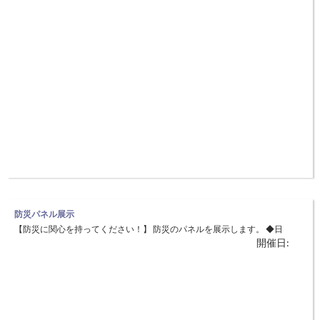
防災パネル展示
【防災に関心を持ってください！】 防災のパネルを展示します。 ◆日
開催日:
時：1月15日（月）～19日（金）予定 ◆場所：兵庫県但馬県民局庁舎
2F 踊り場（豊岡市幸町7-11)