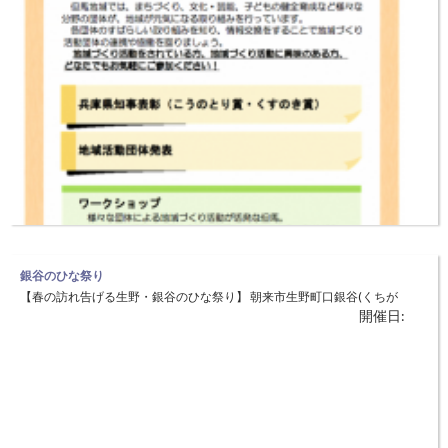
銀谷のひな祭り
【春の訪れ告げる生野・銀谷のひな祭り】 朝来市生野町口銀谷(くちが
開催日:
なや)中心にひな祭りを開催します。口銀谷地域と奥銀谷地域の家々約
150軒が雛人形を飾ります。年代や形等、大小さまざまな雛人形を眺め
ながら町並み散策を楽しめます。 ◆日時：3月1日（木）～4日（日）
たじま地域づくり活動交流フェスタ
9：00～16：00 ◆場所：朝来市生野町口銀谷地域、奥銀谷地域
【地域づくりについて改めて考える】 但馬地域では、まちづくり、文
開催日:
化・芸能、子どもの健全育成など様々な分野の団体が夢但馬応援事業助
成金などを活用して、地域が元気になる取り組みを行っています。 各