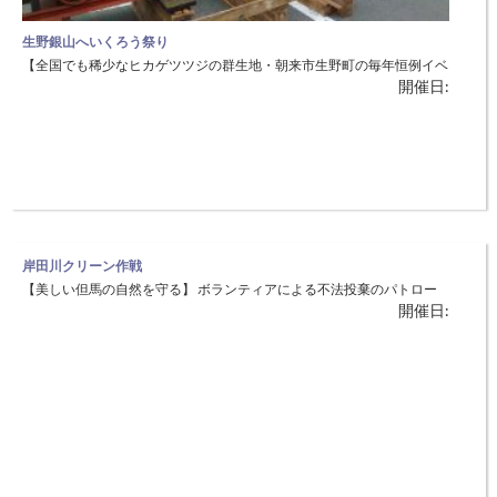
生野銀山へいくろう祭り
【全国でも稀少なヒカゲツツジの群生地・朝来市生野町の毎年恒例イベ
開催日:
ントです】 生野銀山の周辺で4月初旬～中旬にかけて淡い黄色、可憐な
花を咲かせるヒカゲツツジ。昔からヒカゲツツジの咲くころに、生野銀
山の鉱夫たちは、リフレッシュを兼ねて、へいくろうした（さぼる）と
のことです。 生野銀山にちなんだ道具を使っての全日本トロッコ・力
自慢
岸田川クリーン作戦
【美しい但馬の自然を守る】 ボランティアによる不法投棄のパトロー
開催日:
ルと分別、回収を行います。山陰海岸ジオパークが世界ジオパーク登録
にふさわしいように、河川の環境保全及び美化並びに不法投棄撲滅を図
り、住民参加のボランティアによるクリーン作戦を実施します。 ◆日
時：3月3日（土）8：30〜 ◆場所：岸田川河口～福富橋付近（美方郡新