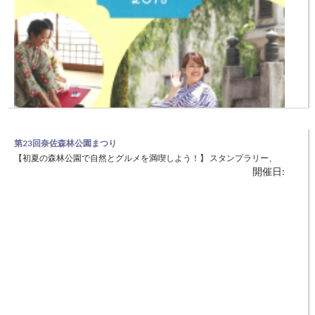
第23回奈佐森林公園まつり
【初夏の森林公園で自然とグルメを満喫しよう！】 スタンプラリー、
開催日:
魚つかみ取り、竹トンボづくり、ヨーヨー釣り、各種バザーでは目坂そ
ば、目坂の農産物、から揚げ、コーヒー、ジュース、クレープ、たこ焼
き、たい焼き、焼きそばなどの販売を行います。豚汁、先着100名に無
城崎温泉 ステキ体験旅行博2018
料提供します。地元農産物等のピーアール、地域の活性化、森林環境美
【歴史・文化・自然・食物など魅力溢れるプログラムを体験ください】
化へ
開催日:
日本茶レッスン、湯ったりストレッチ、旅館ツアー、麦わら細工、生菓
子づくりなど、たくさんのプログラムがあります。 プログラムへの参
加は、WEBからの事前申し込みが必要です。 http://kinosaki-onpaku.jp/
◆日時：5月3日（木・祝）〜27日