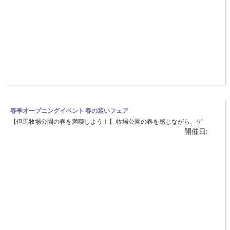
春季オープニングイベント 春の装いフェア
【但馬牧場公園の春を満喫しよう！】 牧場公園の春を感じながら、ゲ
開催日:
ームや但馬牛のローストビーフ作り体験などを楽しんでいただきます。
動物たちとふれあいながら、但馬の春の自然を実感することができま
す。 ◆日時：4月21日（土）〜22日（日） ◆場所：兵庫県立但馬牧場
公園（美方郡新温泉町丹土1033） 4月21日／オープニングセレモ