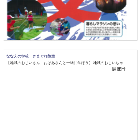
ななえの学校 きまぐれ教室
【地域のおじいさん、おばあさんと一緒に学ぼう】 地域のおじいちゃ
開催日:
ん、おばあちゃんやお父さん、お母さん達に手伝ってもらいながら、人
と人のふれあいから「やさしさ」や「歓び」を学びます。 ◆日時：5月
19日(土) 10：00～12：00 ◆場所：京都丹後鉄道（旧KTR）こうのと
こどもプログラム 夏
りの郷駅待合室 （豊岡市日撫） 今回は勾玉のペンダント
【夏休みを楽しい冒険で思い出作り！】 但馬の魅力ある場所を使って
開催日:
講座や自然体験を実施することにより、地域の子どもから大人まで但馬
での生活の楽しみ方を見つけるきっかけをつくります。 思いっきり夏
休みを楽しむこどもプログラムをご用意しました。 自分を信じて仲間
と一緒にチャレンジ体験をしてみよう！ ●カヤックで冒険の旅 7月7日（