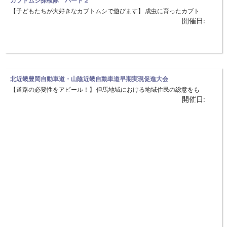
カブトムシ探検隊 パート２
【子どもたちが大好きなカブトムシで遊びます】 成虫に育ったカブト
開催日:
ムシを持ち寄り、力比べや大きさ比べ等をして遊びます。 イベントを
通して但馬の豊かな自然にふれ合い、子どもたちに生命の尊さを学んで
もらい、豊かな心づくりに役立てます。 ◆日時：7月29日（日）10：
30〜 ◆場所：兵庫県立但馬長寿の郷（養父市八鹿町国木594-10
北近畿豊岡自動車道・山陰近畿自動車道早期実現促進大会
【道路の必要性をアピール！】 但馬地域における地域住民の総意をも
開催日:
って促進大会を開催し、道路の必要性を強く国・県へアピールします。
北近畿豊岡自動車道・山陰近畿自動車道は、但馬地域と京阪神都市圏と
の連携や交流、連結を強化し、地域の活性化を支援する自動車専用道路
です。 ◆日時：8月4日（土）13：30～ ◆場所：豊岡市民会館（豊岡